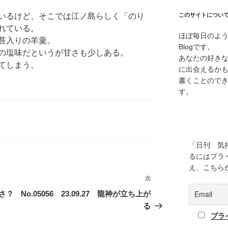
いるけど、そこでは江ノ島らしく「のり
このサイトについ
れている。
ほぼ毎日のよ
苔入りの羊羹。
Blogです。
の塩味だというが甘さも少しある。
あなたの好き
てしまう。
に出会えるか
書くことので
す。
「日刊 気
るにはプラ
え、こちら
次
次
の
暑さ？
No.05056 23.09.27 龍神が立ち上が
投
る
稿
プラ