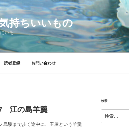
気持ちいいもの
にいる
読者登録
お問い合わせ
検索
9.17 江の島羊羹
検
索:
ノ島駅まで歩く途中に、玉屋という羊羹