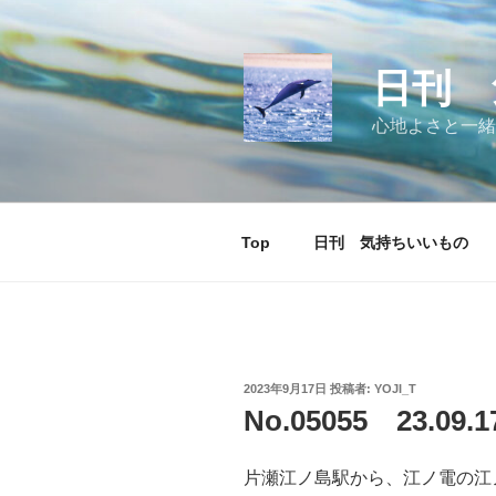
コ
ン
テ
日刊 
ン
ツ
心地よさと一緒
へ
ス
キ
ッ
Top
日刊 気持ちいいもの
プ
投
2023年9月17日
投稿者:
YOJI_T
稿
No.05055 23.0
日:
片瀬江ノ島駅から、江ノ電の江