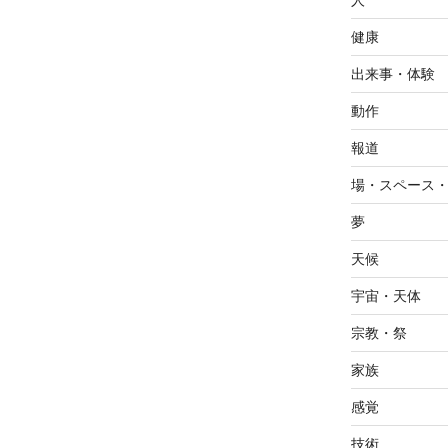
人
健康
出来事・体験
動作
報道
場・スペース
夢
天候
宇宙・天体
宗教・祭
家族
感覚
技術