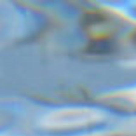
コ
ン
テ
ン
ツ
へ
ス
キ
ッ
プ