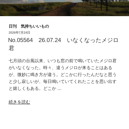
日刊 気持ちいいもの
投
2026年7月24日
稿
No.05564 26.07.24 いなくなったメジロ
日:
君
七月頭の台風以来、いつも窓の前で鳴いていたメジロ君
がいなくなった。時々、違うメジロが来ることはある
が、微妙に鳴き方が違う。どこかに行ったんだなと思う
と少し寂しいが、毎日鳴いていてくれたことを思い出す
と嬉しくもある。どこか …
“No.05564
続きを読む
26.07.24
い
投
2026年7月13日
な
稿
No.05563 26.07.13 問題だらけ