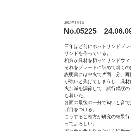
投
2024年6月9日
稿
No.05225 24.0
日:
三年ほど前にホットサンドプレ
サンドを作っている。
相方が具材を切ってサンドウィ
それをプレートに詰めて焼くの
説明書には中火で片面二分、両
が強いと焦げてしまうし、具材
火加減を調節して、試行錯誤の
ち着いた。
各面の最後の一分で匂いと音で
げ目をつける。
こうすると相方が研究の結果行
ってよろしい。
アッチッチとなったハムやチー