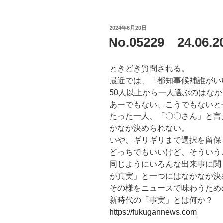
投
2024年6月20日
稿
No.05229 24.0
日:
ときどき質問される。
最近では、「都知事候補誰がい
50人以上から一人選ぶのはな
あーでもない、こうでもないと
たった一人、「〇〇さん」と言
かなか決められない。
いや、ギリギリまで選択を留保
どっちでもいいけど、そういう
同じようにいろんな出来事に関
が真実」と一つにはなかなか決
その様をニュースで味わうための
新時代の「事実」とは何か？
https://fukugannews.com