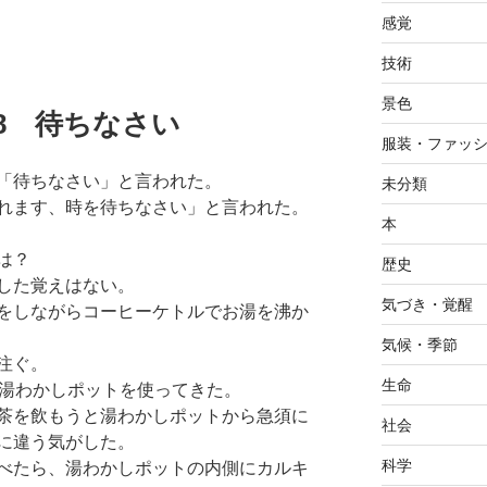
感覚
技術
景色
6.18 待ちなさい
服装・ファッ
「待ちなさい」と言われた。
未分類
れます、時を待ちなさい」と言われた。
本
は？
歴史
した覚えはない。
気づき・覚醒
をしながらコーヒーケトルでお湯を沸か
気候・季節
注ぐ。
生命
る湯わかしポットを使ってきた。
茶を飲もうと湯わかしポットから急須に
社会
に違う気がした。
科学
べたら、湯わかしポットの内側にカルキ