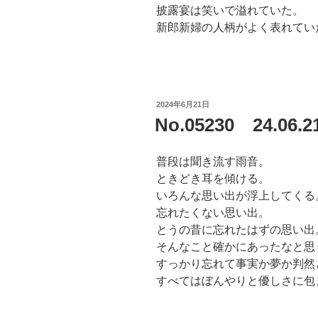
披露宴は笑いで溢れていた。
新郎新婦の人柄がよく表れてい
投
2024年6月21日
稿
No.05230 24.06
日:
普段は聞き流す雨音。
ときどき耳を傾ける。
いろんな思い出が浮上してくる
忘れたくない思い出。
とうの昔に忘れたはずの思い出
そんなこと確かにあったなと思
すっかり忘れて事実か夢か判然
すべてはぼんやりと優しさに包