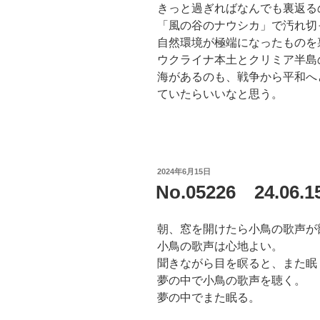
きっと過ぎればなんでも裏返る
「風の谷のナウシカ」で汚れ切
自然環境が極端になったものを
ウクライナ本土とクリミア半島
海があるのも、戦争から平和へ
ていたらいいなと思う。
投
2024年6月15日
稿
No.05226 24.0
日:
朝、窓を開けたら小鳥の歌声が
小鳥の歌声は心地よい。
聞きながら目を瞑ると、また眠
夢の中で小鳥の歌声を聴く。
夢の中でまた眠る。