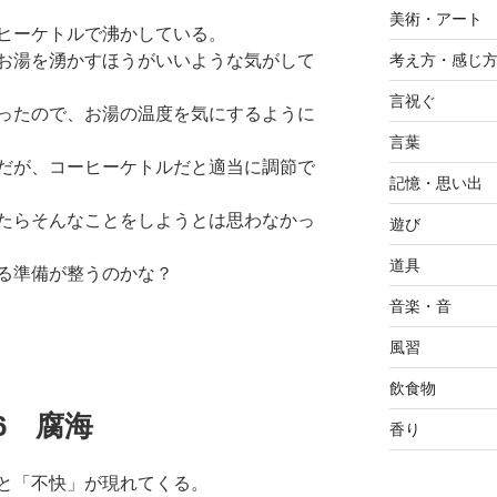
美術・アート
ヒーケトルで沸かしている。
お湯を湧かすほうがいいような気がして
考え方・感じ
言祝ぐ
ったので、お湯の温度を気にするように
言葉
だが、コーヒーケトルだと適当に調節で
記憶・思い出
たらそんなことをしようとは思わなかっ
遊び
道具
る準備が整うのかな？
音楽・音
風習
飲食物
.16 腐海
香り
と「不快」が現れてくる。