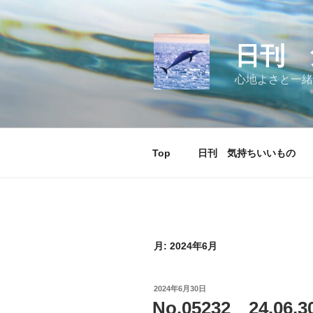
コ
ン
テ
日刊 
ン
ツ
心地よさと一緒
へ
ス
キ
ッ
Top
日刊 気持ちいいもの
プ
月:
2024年6月
投
2024年6月30日
稿
No.05232 24.
日: