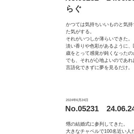
らぐ
かつては気持ちいいものと気持
た気がする。
それがいつしか薄らいできた。
淡い香りや色彩があるように、
歳をとって感覚が鈍くなったの
でも、それが心地よいのであれ
言語化できずに夢を見るだけ。
投
2024年6月24日
稿
No.05231 24.06
日:
甥の結婚式に参列してきた。
大きなチャペルで100名近い