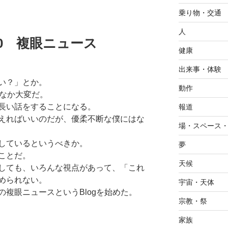
乗り物・交通
人
6.20 複眼ニュース
健康
出来事・体験
い？」とか。
動作
かなか大変だ。
長い話をすることになる。
報道
えればいいのだが、優柔不断な僕にはな
場・スペース
しているというべきか。
夢
ことだ。
天候
しても、いろんな視点があって、「これ
められない。
宇宙・天体
複眼ニュースというBlogを始めた。
宗教・祭
家族