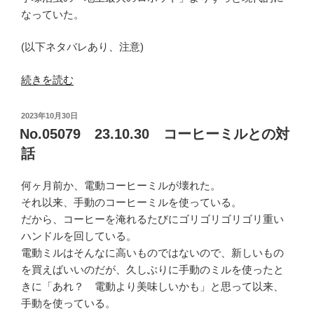
なっていた。
(以下ネタバレあり、注意)
“No.05080
続きを読む
23.10.31
プ
投
2023年10月30日
ル
稿
No.05079 23.10.30 コーヒーミルとの対
日:
ー
話
ト
ゥ”
何ヶ月前か、電動コーヒーミルが壊れた。
の
それ以来、手動のコーヒーミルを使っている。
だから、コーヒーを淹れるたびにゴリゴリゴリゴリ重い
ハンドルを回している。
電動ミルはそんなに高いものではないので、新しいもの
を買えばいいのだが、久しぶりに手動のミルを使ったと
きに「あれ？ 電動より美味しいかも」と思って以来、
手動を使っている。