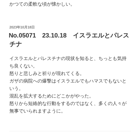
かつての柔軟な頃が懐かしい。
投
2023年10月18日
稿
No.05071 23.10.18 イスラエルとパレス
日:
チナ
イスラエルとパレスチナの現状を知ると、ちっとも気持
ち良くない。
怒りと悲しみと祈りが現れてくる。
ガザの病院への爆撃はイスラエルでもハマスでもないと
いう。
混乱を拡大するためにどこかがやった。
怒りから短絡的な行動をするのではなく、多くの人々が
無事でいられますように。