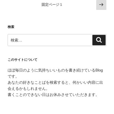
投
次
固定ページ
1
の
稿
ペ
の
ー
ペ
検索
ジ
ー
検
ジ
検
索
索:
送
り
このサイトについて
ほぼ毎日のように気持ちいいものを書き続けているBlog
です。
あなたの好きなことばを検索すると、何かいい内容に出
会えるかもしれません。
書くことのできない日はお休みさせていただきます。