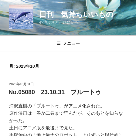
コ
ン
日刊 気持ちいいもの
テ
心地よさと一緒にいる
ン
ツ
へ
メニュー
ス
キ
ッ
月:
2023年10月
プ
投
2023年10月31日
稿
No.05080 23.10.31 プルートゥ
日:
浦沢直樹の「プルートゥ」がアニメ化された。
原作漫画は一巻か二巻まで読んだが、そのあとを知らな
かった。
土日にアニメ版を最後まで見た。
手塚治虫の「地上最大のロボット」よりずっと現代的に