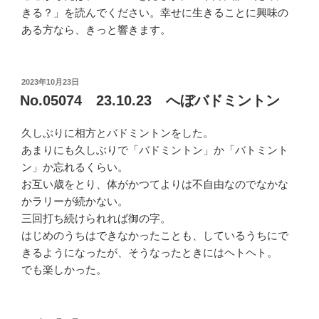
きる？」を読んでください。幸せに生きることに興味の
ある方なら、きっと響きます。
投
2023年10月23日
稿
No.05074 23.10.23 へぼバドミントン
日:
久しぶりに相方とバドミントンをした。
あまりにも久しぶりで「バドミントン」か「バトミント
ン」か忘れるくらい。
お互い歳をとり、体がかつてよりは不自由なのでなかな
かラリーが続かない。
三回打ち続けられれば御の字。
はじめのうちはできなかったことも、しているうちにで
きるようになったが、そうなったときにはヘトヘト。
でも楽しかった。