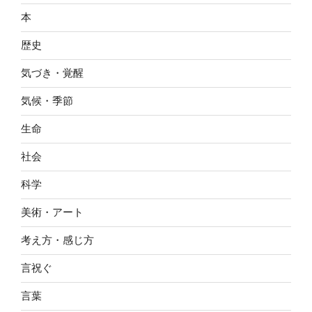
本
歴史
気づき・覚醒
気候・季節
生命
社会
科学
美術・アート
考え方・感じ方
言祝ぐ
言葉