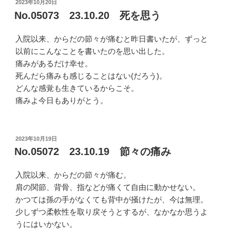
投
2023年10月20日
稿
No.05073 23.10.20 死を思う
日:
入院以来、からだの節々が痛むと昨日書いたが、ずっと
以前にこんなことを書いたのを思い出した。
痛みがあるだけ幸せ。
死んだら痛みも感じることはない(だろう)。
どんな感覚も生きているからこそ。
痛みよ今日もありがとう。
投
2023年10月19日
稿
No.05072 23.10.19 節々の痛み
日:
入院以来、からだの節々が痛む。
肩の関節、背骨、指などが痛くて自由に動かせない。
かつては孫の手がなくても背中が掻けたが、今は無理。
少しずつ柔軟性を取り戻そうとするが、なかなか思うよ
うにはいかない。