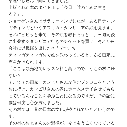
早速申し込んで聞いてきました。
出版された本のタイトルは「今日、誰のために生き
る？」。
ショーゲンさんはサラリーマンでしたが、ある日ティン
ガティンガというアフリカ・タンザニアの絵を見ます。
それにビビッと来て、その絵を教わろうと二、三週間後
に出発するタンザニア行きのチケットを買い、それから
会社に退職届を出したそうです。w
ティンガティンガ村で絵を教わっていると、ある画家に
声をかけられます。
「ここは観光地でレッスン料も高いので、うちの村に来
ない？」
そこでその画家、カンビリさんが住むブンジュ村という
村に行き、カンビリさんの家にホームステイさせてもら
っていろんなことを学ぶことになるのですが、その話に
僕は何度も心が震えました。
その村では、昔の日本の文化が残されていたというので
す。
その村の村長さんのお爺様が、今はもう亡くなっている