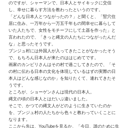
のですが、シャーマンで、日本人とサイキックに交信
し、幸せに暮らす方法を教わったというのです。
「どんな日本人とつながったの？」と聞くと、「竪穴住
居に住み、一万年から一万五千年もの間幸せに暮らして
いた人たちで、女性をモチーフにして土器を作った」と
言われたので、「きっと縄文の人たちにつながったんだ
な」と思ったそうです。
ブンジュ村には外国人が入ってきたことがなかったそう
で、もちろん日本人が来たのははじめてです。
画家のカンビリさんはその村で過ごしてきたので、「そ
の村に伝わる日本の文化を体現しているはずの実際の日
本人はどんな感じなのか」を知りたくて、連れてきたそ
うです。
ところが、ショーゲンさんは現代の日本人。
縄文の頃の日本人とはだいぶ違いました。
そこで、かつての縄文人がどのように生きていたのか
を、ブンジュ村の人たちから色々と教わっていくことに
なります。
ここから先は、YouTubeを見るか、「今日、誰のために生