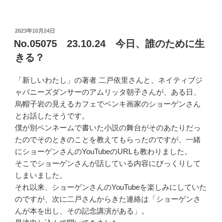
投
2023年10月24日
稿
No.05075 23.10.24 今日、誰のために生
日:
きる？
「新しいわたし」の著者 二戸依里さんと、ネイティブジ
ャパニーズダンサーのアムリッタ朝子さんが、ある日、
烏帽子岩の見えるカフェでペンキ画家のショーゲンさん
とお話したそうです。
僕が別ペンネームで書いた小説の舞台がそのあたりだっ
たのでそのときのことを教えてもらったのですが、一緒
にショーゲンさんのYouTubeのURLも教わりました。
そこでショーゲンさんが話している内容にびっくりして
しまいました。
それ以来、ショーゲンさんのYouTubeを楽しみにしていた
のですが、次に二戸さんからきた連絡は「ショーゲンさ
んが本を出し、その記念講演がある」。