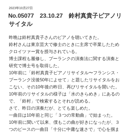
投
2023年10月27日
稿
No.05077 23.10.27 鈴村真貴子ピアノリ
日:
サイタル
昨晩は鈴村真貴子さんのピアノを聴いてきた。
鈴村さんは東京芸大で修士のときに主席で卒業したため
クロイツァー賞を授与されている。
博士課程も履修し、プーランクの演奏法に関する演奏と
研究で博士号を取得した。
10年前に「鈴村真貴子ピアノリサイタル〜フランシス・
プーランク没後50年によせて」と題したリサイタルをお
こない、その10年後の昨日、再びリサイタルを開いた。
10年前のリサイタルの様子は「水のきらめき」にあるの
で、「鈴村」で検索するとそれが読める。
さて、昨日の演奏だが、とても楽しめた。
一曲目は10年前と同じ「３つの常動曲」で始まった。
10年前に聞いて以来、僕もこの曲が好きになったが、３
つのピースの一曲目「十分に中庸な速さで」で心を掴ま