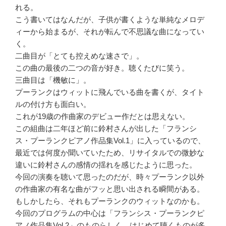
れる。
こう書いてはなんだが、子供が書くような単純なメロデ
ィーから始まるが、それが転んで不思議な曲になってい
く。
二曲目が「とても控えめな速さで」。
この曲の最後の二つの音が好き。聴くたびに笑う。
三曲目は「機敏に」。
プーランクはウィットに飛んでいる曲を書くが、タイト
ルの付け方も面白い。
これが19歳の作曲家のデビュー作だとは思えない。
この組曲は二年ほど前に鈴村さんが出した「フランシ
ス・プーランクピアノ作品集Vol.1」に入っているので、
最近では何度か聞いていたため、リサイタルでの微妙な
違いに鈴村さんの感情の揺れを感じたように思った。
今回の演奏を聴いて思ったのだが、時々プーランク以外
の作曲家の有名な曲がフッと思い出される瞬間がある。
もしかしたら、それもプーランクのウィットなのかも。
今回のプログラムの中心は「フランシス・プーランクピ
アノ作品集Vol.2」のものらしく、はじめて聴くものが多