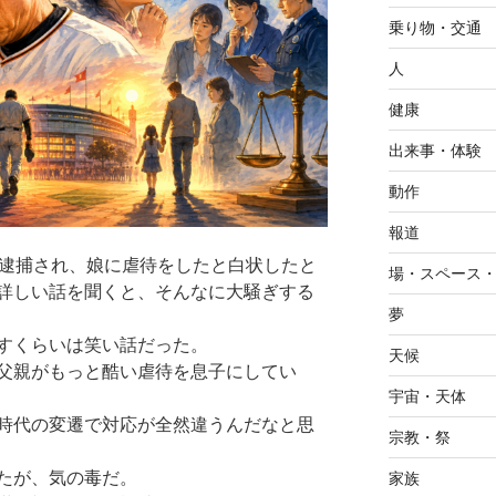
乗り物・交通
人
健康
出来事・体験
動作
報道
が逮捕され、娘に虐待をしたと白状したと
場・スペース
詳しい話を聞くと、そんなに大騒ぎする
夢
すくらいは笑い話だった。
天候
父親がもっと酷い虐待を息子にしてい
宇宙・天体
時代の変遷で対応が全然違うんだなと思
宗教・祭
たが、気の毒だ。
家族