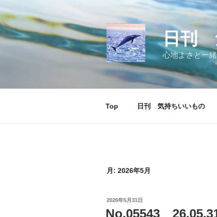
コ
ン
テ
日刊 
ン
ツ
心地よさと一緒
へ
ス
キ
ッ
Top
日刊 気持ちいいもの
プ
月:
2026年5月
投
2026年5月31日
稿
No.05543 26.
日: