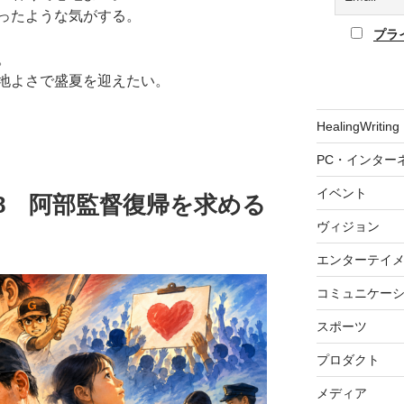
ったような気がする。
プラ
。
地よさで盛夏を迎えたい。
HealingWriting
PC・インター
イベント
05.28 阿部監督復帰を求める
ヴィジョン
エンターテイ
コミュニケー
スポーツ
プロダクト
メディア