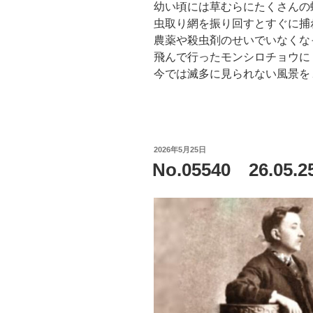
幼い頃には草むらにたくさんの
虫取り網を振り回すとすぐに捕
農薬や殺虫剤のせいでいなくな
飛んで行ったモンシロチョウに
今では滅多に見られない風景を
投
2026年5月25日
稿
No.05540 26.
日: