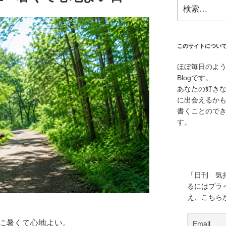
検
索:
このサイトについ
ほぼ毎日のよ
Blogです。
あなたの好き
に出会えるか
書くことので
す。
「日刊 気
るにはプラ
え、こちら
に暑くて心地よい。