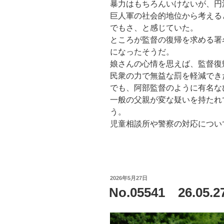
暴力はもちろんいけないが、円
巨人軍の社会的地位から考える
でもさ、と感じていた。
ところが監督の復帰を求める署
になったそうだ。
娘さんの心情を思えば、監督復
民衆の力で無益な罰を軽減でき
でも、阿部監督のように有名な
一般の父親が変な疑いを持たれ
う。
児童相談所や警察の対応につい
投
2026年5月27日
稿
No.05541 26.
日: