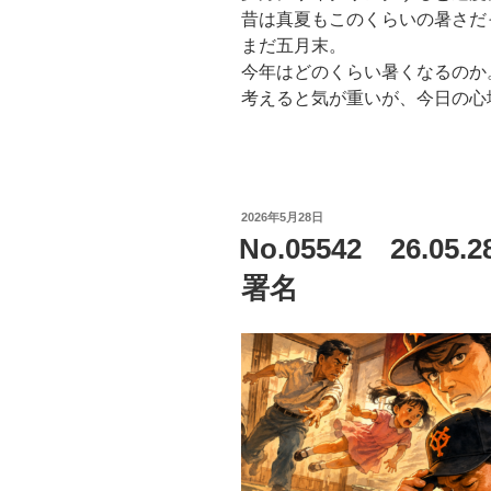
昔は真夏もこのくらいの暑さだ
まだ五月末。
今年はどのくらい暑くなるのか
考えると気が重いが、今日の心
投
2026年5月28日
稿
No.05542 26.
日:
署名