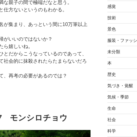
満な親子の間で極端だなと思う。
感覚
と仕方ないというのもわかる。
技術
名が集まり、あっという間に10万筆以上
景色
帰がいいのではないか？
服装・ファッ
たら嬉しいね。
未分類
ひとだからこうなっているのであって、
て社会的に抹殺されたらたまらないだろ
本
歴史
て、再考の必要があるのでは？
気づき・覚醒
気候・季節
生命
05.27 モンシロチョウ
社会
科学