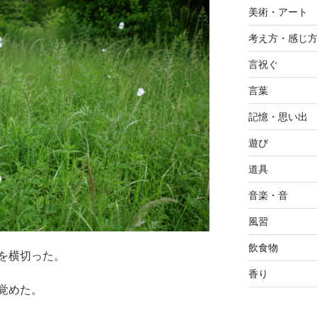
美術・アート
考え方・感じ
言祝ぐ
言葉
記憶・思い出
遊び
道具
音楽・音
風習
飲食物
を横切った。
香り
覚めた。