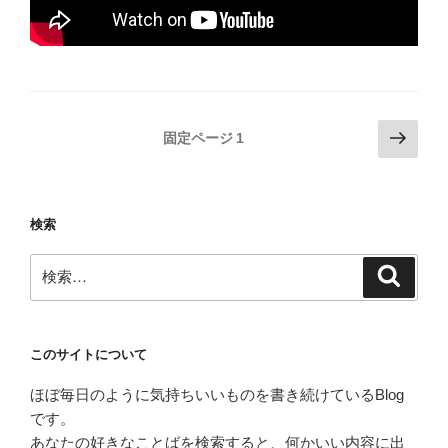
投
次
固定ページ
1
の
稿
ペ
の
ー
ペ
検索
ジ
ー
検
ジ
検
索
索:
送
り
このサイトについて
ほぼ毎日のように気持ちいいものを書き続けているBlog
です。
あなたの好きなことばを検索すると、何かいい内容に出