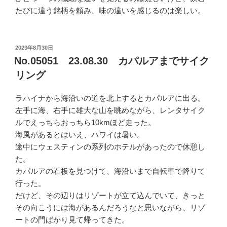
たびに違う銘柄を頼み、味の違いを感じるのは楽しい。
投
2023年8月30日
稿
No.05051 23.08.30 カパルアまでサイク
日:
リング
ラハイナから海沿いの道を北上するとカパルアに出る。
左手に海、右手に雄大な山を眺めながら、レンタサイク
ルでえっちらおっちら10kmほど走った。
海風があるとはいえ、ハワイは暑い。
途中にウェスティンの系列のホテルがあったので休憩し
た。
カパルアの看板を見つけて、海沿いまで自転車で降りて
行った。
だけど、その辺りはリゾートが立て込んでいて、きっと
その向こうには海があるんだろうなと思いながら、リゾ
ートの門ばかり見て帰ってきた。