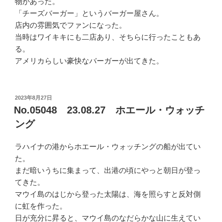
物があった。
「チーズバーガー」というバーガー屋さん。
店内の雰囲気でファンになった。
当時はワイキキにも二店あり、そちらに行ったこともあ
る。
アメリカらしい豪快なバーガーが出てきた。
投
2023年8月27日
稿
No.05048 23.08.27 ホエール・ウォッチ
日:
ング
ラハイナの港からホエール・ウォッチングの船が出てい
た。
まだ暗いうちに集まって、出港の頃にやっと朝日が登っ
てきた。
マウイ島のはじから登った太陽は、海を照らすと反対側
に虹を作った。
日が充分に昇ると、マウイ島のなだらかな山に生えてい