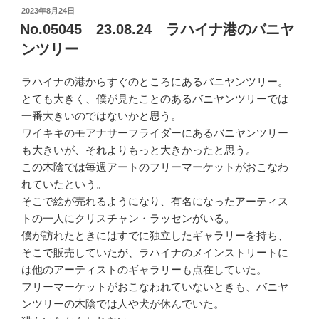
投
2023年8月24日
稿
No.05045 23.08.24 ラハイナ港のバニヤ
日:
ンツリー
ラハイナの港からすぐのところにあるバニヤンツリー。
とても大きく、僕が見たことのあるバニヤンツリーでは
一番大きいのではないかと思う。
ワイキキのモアナサーフライダーにあるバニヤンツリー
も大きいが、それよりもっと大きかったと思う。
この木陰では毎週アートのフリーマーケットがおこなわ
れていたという。
そこで絵が売れるようになり、有名になったアーティス
トの一人にクリスチャン・ラッセンがいる。
僕が訪れたときにはすでに独立したギャラリーを持ち、
そこで販売していたが、ラハイナのメインストリートに
は他のアーティストのギャラリーも点在していた。
フリーマーケットがおこなわれていないときも、バニヤ
ンツリーの木陰では人や犬が休んでいた。