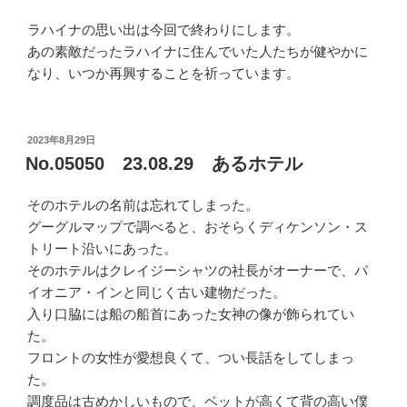
ラハイナの思い出は今回で終わりにします。
あの素敵だったラハイナに住んでいた人たちが健やかに
なり、いつか再興することを祈っています。
投
2023年8月29日
稿
No.05050 23.08.29 あるホテル
日:
そのホテルの名前は忘れてしまった。
グーグルマップで調べると、おそらくディケンソン・ス
トリート沿いにあった。
そのホテルはクレイジーシャツの社長がオーナーで、パ
イオニア・インと同じく古い建物だった。
入り口脇には船の船首にあった女神の像が飾られてい
た。
フロントの女性が愛想良くて、つい長話をしてしまっ
た。
調度品は古めかしいもので、ベットが高くて背の高い僕