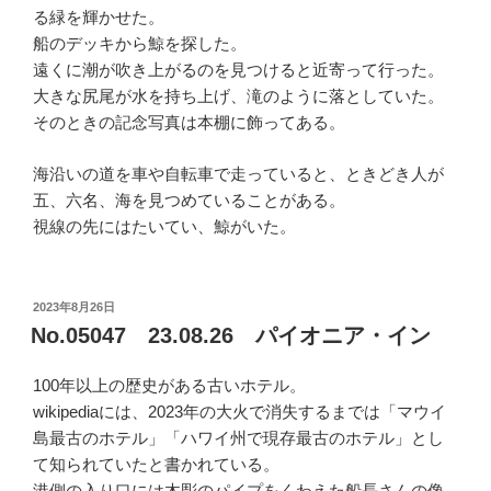
る緑を輝かせた。
船のデッキから鯨を探した。
遠くに潮が吹き上がるのを見つけると近寄って行った。
大きな尻尾が水を持ち上げ、滝のように落としていた。
そのときの記念写真は本棚に飾ってある。
海沿いの道を車や自転車で走っていると、ときどき人が
五、六名、海を見つめていることがある。
視線の先にはたいてい、鯨がいた。
投
2023年8月26日
稿
No.05047 23.08.26 パイオニア・イン
日:
100年以上の歴史がある古いホテル。
wikipediaには、2023年の大火で消失するまでは「マウイ
島最古のホテル」「ハワイ州で現存最古のホテル」とし
て知られていたと書かれている。
港側の入り口には木彫のパイプをくわえた船長さんの像