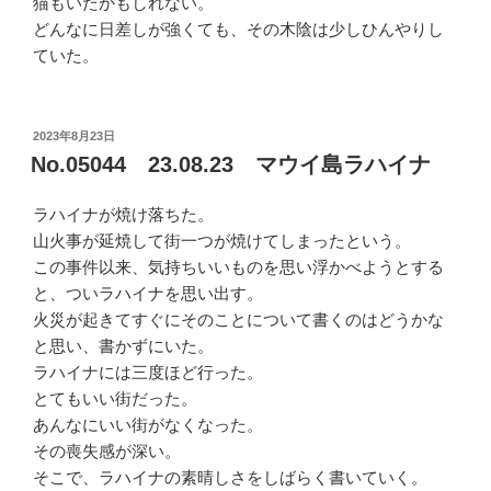
猫もいたかもしれない。
どんなに日差しが強くても、その木陰は少しひんやりし
ていた。
投
2023年8月23日
稿
No.05044 23.08.23 マウイ島ラハイナ
日:
ラハイナが焼け落ちた。
山火事が延焼して街一つが焼けてしまったという。
この事件以来、気持ちいいものを思い浮かべようとする
と、ついラハイナを思い出す。
火災が起きてすぐにそのことについて書くのはどうかな
と思い、書かずにいた。
ラハイナには三度ほど行った。
とてもいい街だった。
あんなにいい街がなくなった。
その喪失感が深い。
そこで、ラハイナの素晴しさをしばらく書いていく。