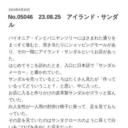
投
2023年8月25日
稿
No.05046 23.08.25 アイランド・サンダ
日:
ル
パイオニア・インとバニヤンツリーにはさまれた通りを
まっすぐ進むと、突き当たりにショッピングモールがあ
り、その一階にアイランド・サンダルというお店があっ
た。
はじめてそこを訪れたとき、入口に日本語で「サンダル
メーカー」と書かれていた。
サンダルを売っているところはたくさん見たが「作って
いるってどういうこと？」と思い、中に入った。
お店に入ると作りかけの皮革製サンダルがズラッと並ん
でいた。
白人女性が一人用の肘掛け椅子に座って、足を見てもら
っていた。
その足を見ていたのはサンタクロースのように長くて白
いあごひげを生やした店主だった。