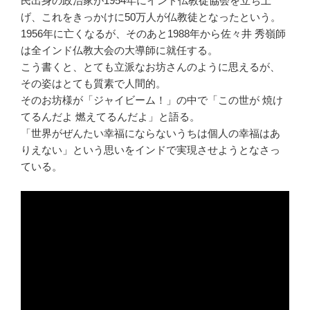
民出身の政治家が1954年にインド仏教徒協会を立ち上
げ、これをきっかけに50万人が仏教徒となったという。
1956年に亡くなるが、そのあと1988年から佐々井 秀嶺師
は全インド仏教大会の大導師に就任する。
こう書くと、とても立派なお坊さんのように思えるが、
その姿はとても質素で人間的。
そのお坊様が「ジャイビーム！」の中で「この世が 焼け
てるんだよ 燃えてるんだよ」と語る。
「世界がぜんたい幸福にならないうちは個人の幸福はあ
りえない」という思いをインドで実現させようとなさっ
ている。