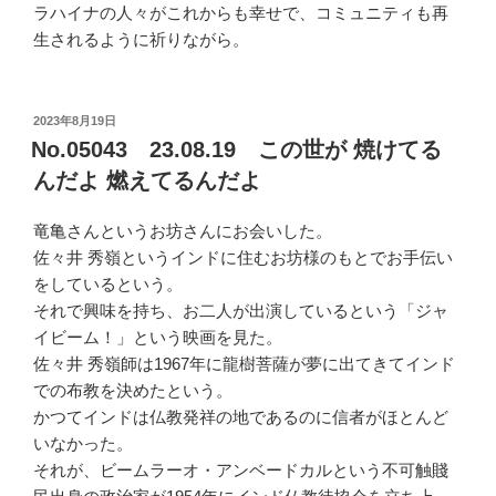
ラハイナの人々がこれからも幸せで、コミュニティも再
生されるように祈りながら。
投
2023年8月19日
稿
No.05043 23.08.19 この世が 焼けてる
日:
んだよ 燃えてるんだよ
竜亀さんというお坊さんにお会いした。
佐々井 秀嶺というインドに住むお坊様のもとでお手伝い
をしているという。
それで興味を持ち、お二人が出演しているという「ジャ
イビーム！」という映画を見た。
佐々井 秀嶺師は1967年に龍樹菩薩が夢に出てきてインド
での布教を決めたという。
かつてインドは仏教発祥の地であるのに信者がほとんど
いなかった。
それが、ビームラーオ・アンベードカルという不可触賤