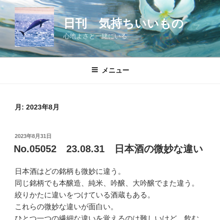
コ
ン
日刊 気持ちいいもの
テ
心地よさと一緒にいる
ン
ツ
へ
メニュー
ス
キ
ッ
月:
2023年8月
プ
投
2023年8月31日
稿
No.05052 23.08.31 日本酒の微妙な違い
日:
日本酒はどの銘柄も微妙に違う。
同じ銘柄でも本醸造、純米、吟醸、大吟醸でまた違う。
絞りかたに違いをつけている酒蔵もある。
これらの微妙な違いが面白い。
ひとつ一つの繊細な違いを覚えるのは難しいけど、飲む