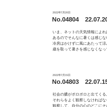
投
2022年7月20日
稿
No.04804 22.07.
日:
いま、ネットの天気情報によれ
あるのでそんなに暑くは感じな
冷房はかけずに風にあたって涼
歳を取って暑さを感じなくなっ
投
2022年7月15日
稿
No.04803 22.0
日:
社会の膿がポロポロと出てくる
それらをよく観察しなければな
観察して、自分の心のどこにそ