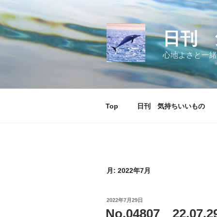
コ
ン
テ
日刊 
ン
ツ
心地よさと一緒
へ
ス
キ
ッ
Top
日刊 気持ちいいもの
プ
月:
2022年7月
投
2022年7月29日
稿
No.04807 22.0
日: