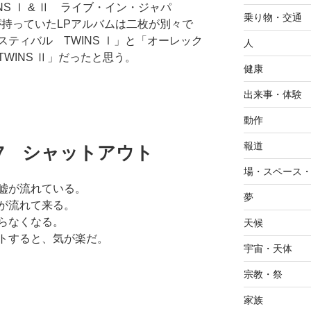
S Ⅰ & Ⅱ ライブ・イン・ジャパ
乗り物・交通
が持っていたLPアルバムは二枚が別々で
ティバル TWINS Ⅰ」と「オーレック
人
WINS Ⅱ」だったと思う。
健康
出来事・体験
動作
報道
07.27 シャットアウト
場・スペース
嘘が流れている。
夢
が流れて来る。
らなくなる。
天候
トすると、気が楽だ。
宇宙・天体
宗教・祭
家族