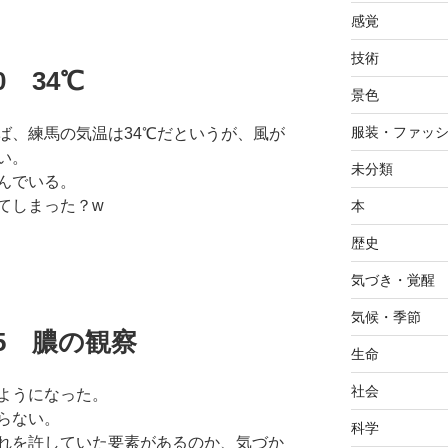
感覚
技術
20 34℃
景色
服装・ファッ
ば、練馬の気温は34℃だというが、風が
い。
未分類
んでいる。
てしまった？w
本
歴史
気づき・覚醒
気候・季節
7.15 膿の観察
生命
社会
ようになった。
らない。
科学
れを許していた要素があるのか、気づか