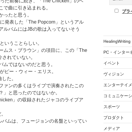
作った前奏に続き、「The Chicken」のベ
こで曲に引き込まれる。
プラ
かったと思う。
発表した「The Popcorn」というアル
アルバムにはJBの歌は入ってないそう
HealingWriting
ムということらしい。
ームス・ブラウン」の項目に、この「The
PC・インター
紹介されていない。
イベント
バムではないのだと思う。
ーがピー・ウィー・エリス。
ヴィジョン
作曲した。
エンターテイ
ファンの多くはライブで演奏されたこの
？」と思ったのではないか。
コミュニケー
Chicken」の収録されたジャコのライブア
スポーツ
だ。
プロダクト
このアルバムは、フュージョンの名盤といってい
メディア