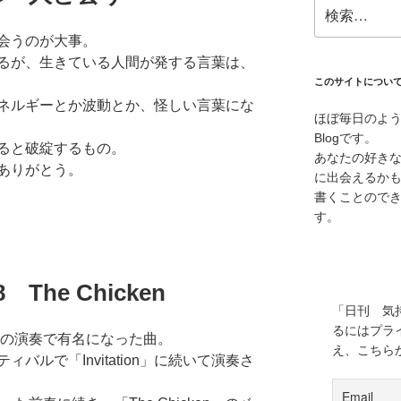
検
索:
会うのが大事。
るが、生きている人間が発する言葉は、
このサイトについ
ネルギーとか波動とか、怪しい言葉にな
ほぼ毎日のよ
Blogです。
ると破綻するもの。
あなたの好き
ありがとう。
に出会えるか
書くことので
す。
8 The Chicken
「日刊 気
るにはプラ
スの演奏で有名になった曲。
え、こちら
バルで「Invitation」に続いて演奏さ