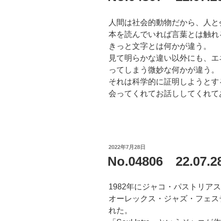
人間は社会的動物だから、人と
本を読んでいれば言葉とは触れ
きっと文字とは何かが違う。
見て明らかな違い以外にも、エ
ってしまう微妙な何かが違う。
それは科学的に証明しようとす
会ってくれてお話ししてくれて
投
2022年7月28日
稿
No.04806 22.07.2
日:
1982年にジャコ・パストリア
オーレックス・ジャズ・フェスティ
れた。