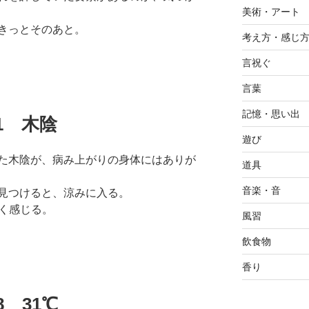
美術・アート
きっとそのあと。
考え方・感じ
言祝ぐ
言葉
記憶・思い出
.11 木陰
遊び
た木陰が、病み上がりの身体にはありが
道具
音楽・音
見つけると、涼みに入る。
しく感じる。
風習
飲食物
香り
08 31℃