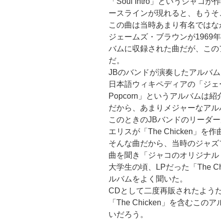
「Soul Intro」というジャコが
ースラインが現れると、もうそ
この曲は当時あまり有名ではな
ジェームズ・ブラウンが1969年に
バムに収録された曲だが、この
だ。
JBのバンドが演奏したアルバ
日本語ウィキペディアの「ジェ
Popcorn」というアルバムは
だから、あまりメジャーなアル
このときのJBバンドのリーダ
エリスが「The Chicken」を
そんな曲だから、当時のジャズ
曲を聞き「ジャコのオリジナル
大学生の頃、LPだった「The 
ルバムをよく聞いた。
CDとして二度再販されたよう
「The Chicken」を含む
いだろう。