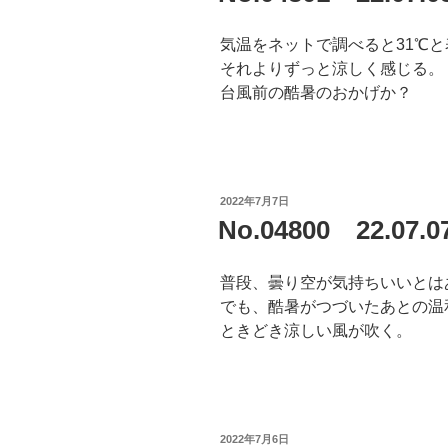
気温をネットで調べると31℃
それよりずっと涼しく感じる。
台風前の酷暑のおかげか？
投
2022年7月7日
稿
No.04800 22.07
日:
普段、曇り空が気持ちいいとは
でも、酷暑がつづいたあとの温
ときどき涼しい風が吹く。
投
2022年7月6日