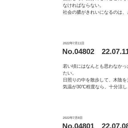
なければならない。
社会の膿がきれいになるのは、
投
2022年7月11日
稿
No.04802 22.07
日:
若い頃にはなんとも思わなかっ
たい。
日照りの中を散歩して、木陰を
気温が30℃程度なら、十分涼
投
2022年7月8日
稿
No.04801 22.07.
日: