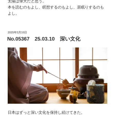
太陽は偉大だと思う。
本を読むのもよし、瞑想するのもよし、居眠りするのも
よし。
投
2025年3月10日
稿
No.05367 25.03.10 深い文化
日:
日本はずっと深い文化を保持し続けてきた。