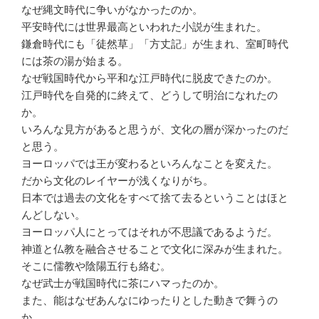
なぜ縄文時代に争いがなかったのか。
平安時代には世界最高といわれた小説が生まれた。
鎌倉時代にも「徒然草」「方丈記」が生まれ、室町時代
には茶の湯が始まる。
なぜ戦国時代から平和な江戸時代に脱皮できたのか。
江戸時代を自発的に終えて、どうして明治になれたの
か。
いろんな見方があると思うが、文化の層が深かったのだ
と思う。
ヨーロッパでは王が変わるといろんなことを変えた。
だから文化のレイヤーが浅くなりがち。
日本では過去の文化をすべて捨て去るということはほと
んどしない。
ヨーロッパ人にとってはそれが不思議であるようだ。
神道と仏教を融合させることで文化に深みが生まれた。
そこに儒教や陰陽五行も絡む。
なぜ武士が戦国時代に茶にハマったのか。
また、能はなぜあんなにゆったりとした動きで舞うの
か。