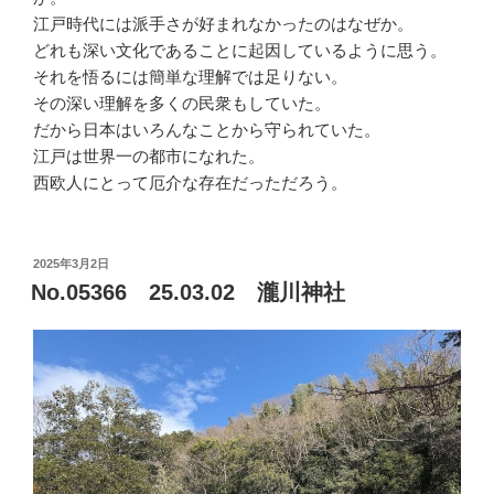
江戸時代には派手さが好まれなかったのはなぜか。
どれも深い文化であることに起因しているように思う。
それを悟るには簡単な理解では足りない。
その深い理解を多くの民衆もしていた。
だから日本はいろんなことから守られていた。
江戸は世界一の都市になれた。
西欧人にとって厄介な存在だっただろう。
投
2025年3月2日
稿
No.05366 25.03.02 瀧川神社
日: