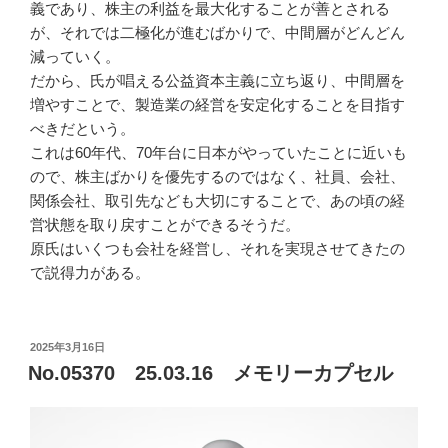
義であり、株主の利益を最大化することが善とされる
が、それでは二極化が進むばかりで、中間層がどんどん
減っていく。
だから、氏が唱える公益資本主義に立ち返り、中間層を
増やすことで、製造業の経営を安定化することを目指す
べきだという。
これは60年代、70年台に日本がやっていたことに近いも
ので、株主ばかりを優先するのではなく、社員、会社、
関係会社、取引先なども大切にすることで、あの頃の経
営状態を取り戻すことができるそうだ。
原氏はいくつも会社を経営し、それを実現させてきたの
で説得力がある。
投
2025年3月16日
稿
No.05370 25.03.16 メモリーカプセル
日: