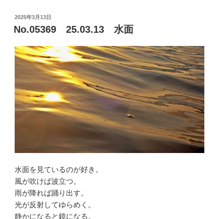
投
2025年3月13日
稿
No.05369 25.03.13 水面
日:
水面を見ているのが好き。
風が吹けば波立つ。
雨が降れば踊り出す。
光が反射してゆらめく。
静かになると鏡になる。