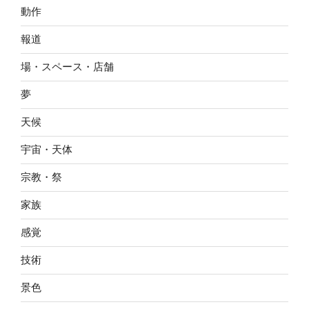
動作
報道
場・スペース・店舗
夢
天候
宇宙・天体
宗教・祭
家族
感覚
技術
景色