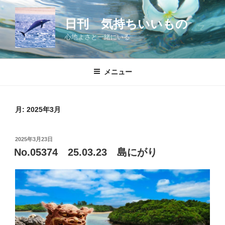
コ
ン
日刊 気持ちいいもの
テ
心地よさと一緒にいる
ン
ツ
へ
メニュー
ス
キ
ッ
月:
2025年3月
プ
投
2025年3月23日
稿
No.05374 25.03.23 島にがり
日: