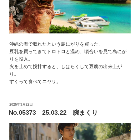
沖縄の海で取れたという島にがりを買った。
豆乳を買ってきてトロトロと温め、頃合いを見て島にが
りを投入。
火を止めて撹拌すると、しばらくして豆腐の出来上が
り。
すくって食べてニヤリ。
投
2025年3月22日
稿
No.05373 25.03.22 腕まくり
日: