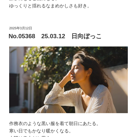
ゆっくりと揺れるなまめかしさも好き。
投
2025年3月12日
稿
No.05368 25.03.12 日向ぼっこ
日:
作務衣のような黒い服を着て朝日にあたる。
寒い日でもかなり暖かくなる。