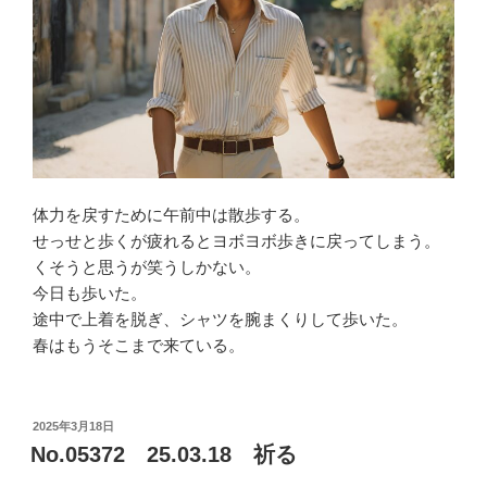
体力を戻すために午前中は散歩する。
せっせと歩くが疲れるとヨボヨボ歩きに戻ってしまう。
くそうと思うが笑うしかない。
今日も歩いた。
途中で上着を脱ぎ、シャツを腕まくりして歩いた。
春はもうそこまで来ている。
投
2025年3月18日
稿
No.05372 25.03.18 祈る
日: