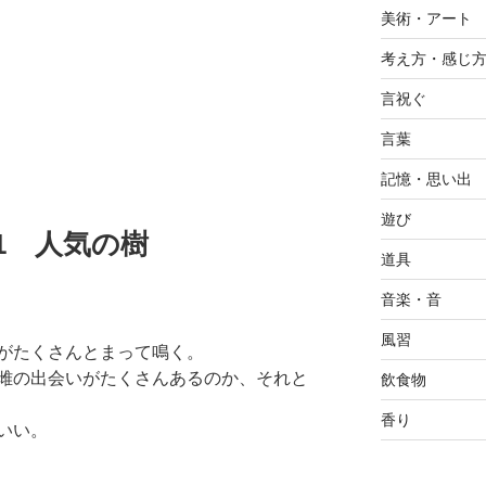
美術・アート
考え方・感じ
言祝ぐ
言葉
記憶・思い出
遊び
8.21 人気の樹
道具
音楽・音
風習
がたくさんとまって鳴く。
雌の出会いがたくさんあるのか、それと
飲食物
香り
いい。