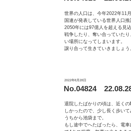
世界の人口は、今年2022年11
国連が発表している世界人口推計
2050年には97億人を超える見
戦争したり、奪い合っていたり
い場所になってしまいます。
譲り合って生きていきましょう
投
2022年8月28日
稿
No.04824 22.0
日:
退院したばかりの頃は、近くの
しかったので、少し長く歩いて
うちから池袋まで。
もし途中でへたばったら、電車