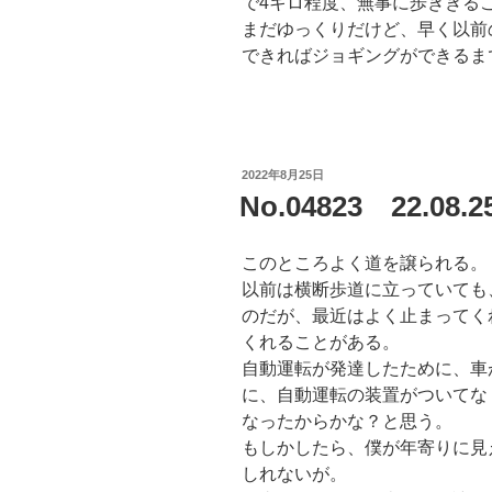
で4キロ程度、無事に歩ききる
まだゆっくりだけど、早く以前
できればジョギングができるま
投
2022年8月25日
稿
No.04823 22.0
日:
このところよく道を譲られる。
以前は横断歩道に立っていても
のだが、最近はよく止まってく
くれることがある。
自動運転が発達したために、車
に、自動運転の装置がついてな
なったからかな？と思う。
もしかしたら、僕が年寄りに見
しれないが。