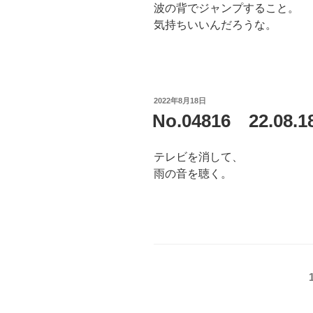
波の背でジャンプすること。
気持ちいいんだろうな。
投
2022年8月18日
稿
No.04816 22.08
日:
テレビを消して、
雨の音を聴く。
投
稿