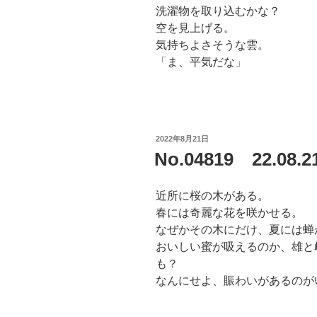
洗濯物を取り込むかな？
空を見上げる。
気持ちよさそうな雲。
「ま、平気だな」
投
2022年8月21日
稿
No.04819 22.0
日:
近所に桜の木がある。
春には奇麗な花を咲かせる。
なぜかその木にだけ、夏には蝉
おいしい蜜が吸えるのか、雄と
も？
なんにせよ、賑わいがあるのが