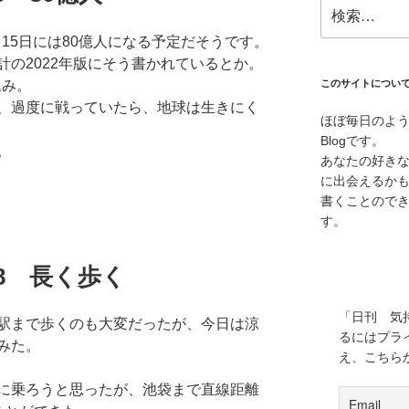
検
索:
月15日には80億人になる予定だそうです。
の2022年版にそう書かれているとか。
込み。
このサイトについ
、過度に戦っていたら、地球は生きにく
ほぼ毎日のよ
Blogです。
。
あなたの好き
に出会えるか
書くことので
す。
8.28 長く歩く
「日刊 気
駅まで歩くのも大変だったが、今日は涼
るにはプラ
みた。
え、こちら
に乗ろうと思ったが、池袋まで直線距離