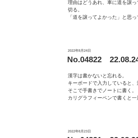
理由はどうあれ、車に道を譲っ
切る。
「道を譲ってよかった」と思っ
投
2022年8月24日
稿
No.04822 22.0
日:
漢字は書かないと忘れる。
キーボードで入力していると、
そこで手書きでノートに書く。
カリグラフィーペンで書くと一
投
2022年8月23日
稿