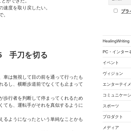
ことができた。
の速度を取り戻したい。
プラ
で。
HealingWriting
PC・インター
8.25 手刀を切る
イベント
ヴィジョン
、車は無視して目の前を通って行ったも
れるし、横断歩道前でなくても止まって
エンターテイ
コミュニケー
が歩行者を判断して停まってくれるため
くても、運転手がそれを真似するように
スポーツ
プロダクト
えるようになったという単純なことかも
メディア