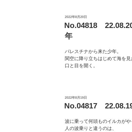
投
2022年8月20日
稿
No.04818 22.
日:
年
パレスチナから来た少年。
関空に降り立ちはじめて海を見
口と目を開く。
投
2022年8月19日
稿
No.04817 22.
日:
波に乗って何頭ものイルカがや
人の波乗りと違うのは、