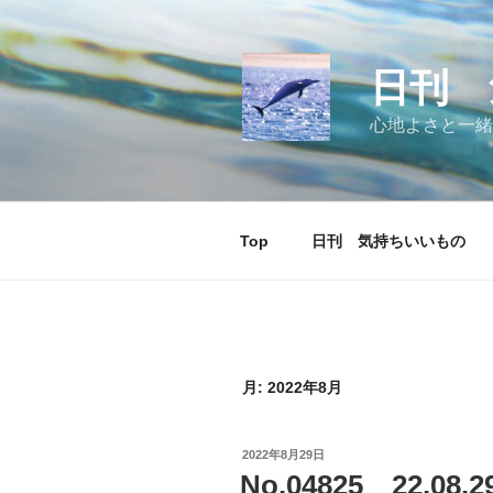
コ
ン
テ
日刊 
ン
ツ
心地よさと一緒
へ
ス
キ
ッ
Top
日刊 気持ちいいもの
プ
月:
2022年8月
投
2022年8月29日
稿
No.04825 22.08
日: