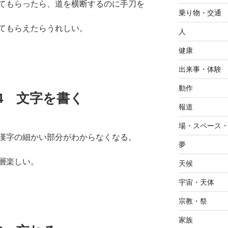
てもらったら、道を横断するのに手刀を
乗り物・交通
てもらえたらうれしい。
人
健康
出来事・体験
動作
8.24 文字を書く
報道
場・スペース
漢字の細かい部分がわからなくなる。
夢
層楽しい。
天候
宇宙・天体
宗教・祭
家族