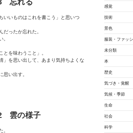
.23 忘れる
感覚
ちいいものはこれを書こう」と思いつ
技術
景色
んだったか忘れた。
い。
服装・ファッ
未分類
ことを味わうこと」。
情」を思い出して、あまり気持ちよくな
本
歴史
に思い出す。
気づき・覚醒
気候・季節
生命
8.22 雲の様子
社会
科学
た。