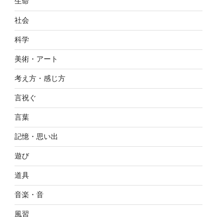
生命
社会
科学
美術・アート
考え方・感じ方
言祝ぐ
言葉
記憶・思い出
遊び
道具
音楽・音
風習