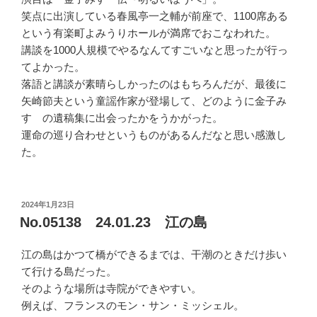
笑点に出演している春風亭一之輔が前座で、1100席ある
という有楽町よみうりホールが満席でおこなわれた。
講談を1000人規模でやるなんてすごいなと思ったが行っ
てよかった。
落語と講談が素晴らしかったのはもちろんだが、最後に
矢崎節夫という童謡作家が登場して、どのように金子み
すゞの遺稿集に出会ったかをうかがった。
運命の巡り合わせというものがあるんだなと思い感激し
た。
投
2024年1月23日
稿
No.05138 24.01.23 江の島
日:
江の島はかつて橋ができるまでは、干潮のときだけ歩い
て行ける島だった。
そのような場所は寺院ができやすい。
例えば、フランスのモン・サン・ミッシェル。