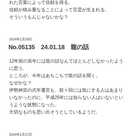
れた言葉によって信頼を得る。
信頼が積み重なることによって言霊が生まれる。
そういうもんじゃないかな？
投
2024年1月18日
稿
No.05135 24.01.18 龍の話
日:
12年前の辰年には龍の話なんてほとんどしなかったよう
に思う。
ところが、今年はあちこちで龍の話を聞く。
なぜかな？
伊勢神宮の式年遷宮も、前々回には気にする人はあまり
いなかったのに、平成25年には知らない人はいないとい
うような状態になった。
大切なものを思い出そうとしているようだ。
投
2024年1月17日