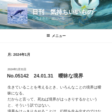
コ
ン
日刊 気持ちいいもの
テ
心地よさと一緒にいる
ン
ツ
へ
メニュー
ス
キ
ッ
月:
2024年1月
プ
投
2024年1月31日
稿
No.05142 24.01.31 曖昧な境界
日:
生きていることを考えるとき、いろんなことの境界は曖
昧になる。
だからと言って、死ねば境界がはっきりするかという
と、そういう訳ではない。
境界をはっきりさせることは、幻想を生み出すのではな