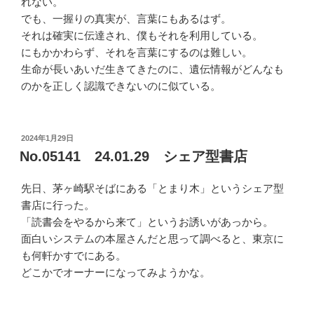
れない。
でも、一握りの真実が、言葉にもあるはず。
それは確実に伝達され、僕もそれを利用している。
にもかかわらず、それを言葉にするのは難しい。
生命が長いあいだ生きてきたのに、遺伝情報がどんなも
のかを正しく認識できないのに似ている。
投
2024年1月29日
稿
No.05141 24.01.29 シェア型書店
日:
先日、茅ヶ崎駅そばにある「とまり木」というシェア型
書店に行った。
「読書会をやるから来て」というお誘いがあっから。
面白いシステムの本屋さんだと思って調べると、東京に
も何軒かすでにある。
どこかでオーナーになってみようかな。