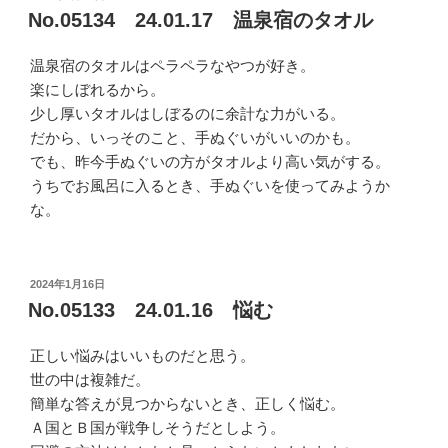
稿
No.05134 24.01.17 温泉宿のタオル
日:
温泉宿のタオルはペラペラなやつが好き。
楽にしぼれるから。
少し厚いタオルはしぼるのに余計な力がいる。
だから、いっそのこと、手ぬぐいがいいのかも。
でも、昨今手ぬぐいの方がタオルより高い気がする。
うちでお風呂に入るとき、手ぬぐいを使ってみようか
な。
投
2024年1月16日
稿
No.05133 24.01.16 悩む
日:
正しい悩みはいいものだと思う。
世の中は複雑だ。
簡単な答えが見つからないとき、正しく悩む。
Ａ国とＢ国が戦争しそうだとしよう。