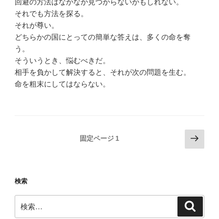
回避の方法はなかなか見つからないかもしれない。
それでも方法を探る。
それが尊い。
どちらかの国にとっての簡単な答えは、多くの命を奪
う。
そういうとき、悩むべきだ。
相手を負かして解決すると、それが次の問題を生む。
命を粗末にしてはならない。
投
次
固定ページ
1
の
稿
ペ
の
ー
ペ
検索
ジ
ー
検
ジ
検
索
索:
送