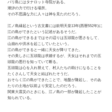
バリ島にはタナロット寺院がある。
潮汐の力で行ける場所。
その不思議な力に人々は神を見たのだろう。
江ノ島縁起という古文書には欽明天皇13年(西暦552年)に
江の島ができたという記述があるそうだ。
江の島ができるまではその辺りは五頭龍が悪さをして、
山崩れや洪水を起こしていたという。
江の島ができると一緒に天女が降りてきた。
その美しさに五頭龍は求婚するが、天女はそれまでの五
頭龍の悪行を知っていて断る。
五頭龍は心を入れ替えて、村人たちの助けになることを
たくさんして天女と結ばれたそうだ。
おそらく江の島ができたことで、地盤が隆起し、そのあ
たりの土地が以前より安定したのだろう。
関東大震災のときにも、江ノ島の一部が隆起したことが
知られている。