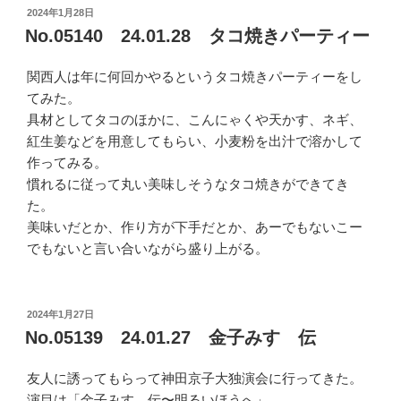
投
2024年1月28日
稿
No.05140 24.01.28 タコ焼きパーティー
日:
関西人は年に何回かやるというタコ焼きパーティーをし
てみた。
具材としてタコのほかに、こんにゃくや天かす、ネギ、
紅生姜などを用意してもらい、小麦粉を出汁で溶かして
作ってみる。
慣れるに従って丸い美味しそうなタコ焼きができてき
た。
美味いだとか、作り方が下手だとか、あーでもないこー
でもないと言い合いながら盛り上がる。
投
2024年1月27日
稿
No.05139 24.01.27 金子みすゞ伝
日:
友人に誘ってもらって神田京子大独演会に行ってきた。
演目は「金子みすゞ伝〜明るいほうへ」。