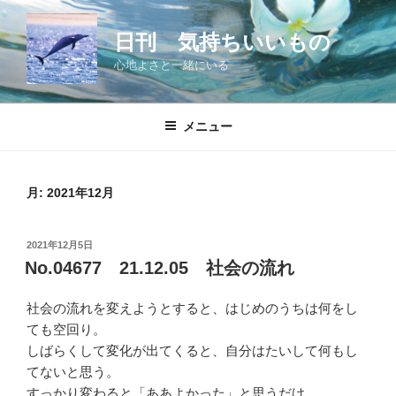
コ
ン
日刊 気持ちいいもの
テ
心地よさと一緒にいる
ン
ツ
へ
メニュー
ス
キ
ッ
月:
2021年12月
プ
投
2021年12月5日
稿
No.04677 21.12.05 社会の流れ
日:
社会の流れを変えようとすると、はじめのうちは何をし
ても空回り。
しばらくして変化が出てくると、自分はたいして何もし
てないと思う。
すっかり変わると「ああよかった」と思うだけ。