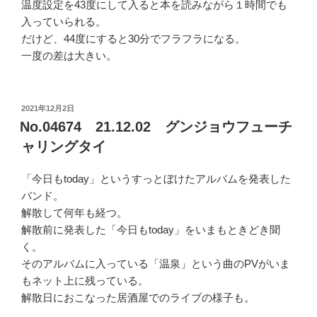
温度設定を43度にして入ると本を読みながら１時間でも
入っていられる。
だけど、44度にすると30分でフラフラになる。
一度の差は大きい。
投
2021年12月2日
稿
No.04674 21.12.02 グンジョウフューチ
日:
ャリングタイ
「今日もtoday」というすっとぼけたアルバムを発表した
バンド。
解散して何年も経つ。
解散前に発表した「今日もtoday」をいまもときどき聞
く。
そのアルバムに入っている「温泉」という曲のPVがいま
もネット上に残っている。
解散日におこなった居酒屋でのライブの様子も。