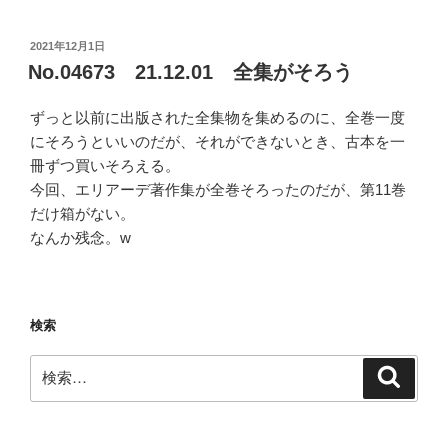
投
2021年12月1日
稿
No.04673 21.12.01 全集がそろう
日:
ずっと以前に出版された全集物を集めるのに、全巻一度
にそろうといいのだが、それができないとき、古本を一
冊ずつ買いそろえる。
今回、エリアーデ著作集が全巻そろったのだが、第11巻
だけ箱がない。
なんか残念。w
検索
検
検
索
索: