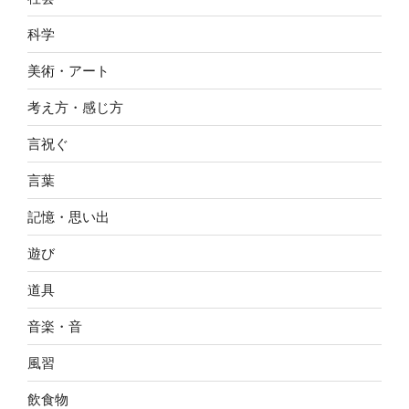
科学
美術・アート
考え方・感じ方
言祝ぐ
言葉
記憶・思い出
遊び
道具
音楽・音
風習
飲食物