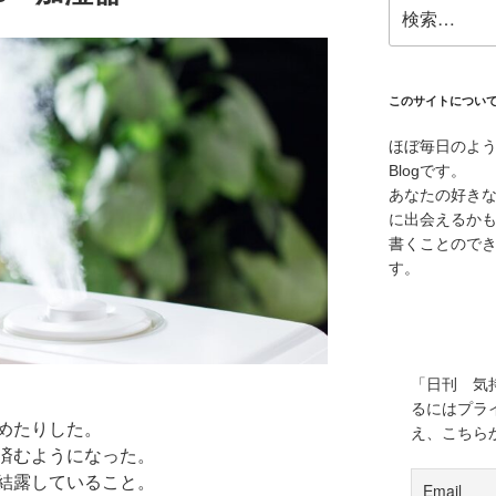
検
索:
このサイトについ
ほぼ毎日のよ
Blogです。
あなたの好き
に出会えるか
書くことので
す。
「日刊 気
るにはプラ
めたりした。
え、こちら
済むようになった。
結露していること。