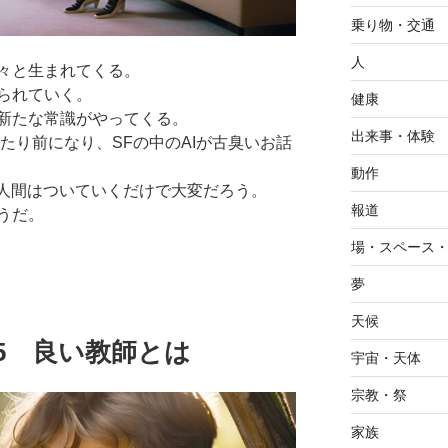
乗り物・交通
人
々と生まれてくる。
られていく。
健康
新たな常識がやってくる。
出来事・体験
当たり前になり、SFの中のAIが古臭いお話
動作
と人間はついていくだけで大変だろう。
報道
うだ。
場・スペース
夢
天候
1.25 良い教師とは
宇宙・天体
宗教・祭
家族