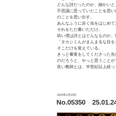
どんな詩だったのか、細かいと
不思議に思っていたことを思い
のことを思い出す。
あんなふうに歩く虫をはじめて
それをただ書いただけ。
幼い僕は詩とはどんなものか、
「タカシくんがまんまるな目を
そこだけを覚えている。
きっと審査をしてくださった先
のだろうと、やっと思うことが
良い教師とは、半世紀以上経っ
投
2025年1月24日
稿
No.05350 25.0
日: