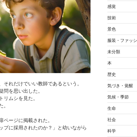
感覚
技術
景色
服装・ファッ
未分類
本
歴史
、それだけでいい教師であるという。
気づき・覚醒
疑問を思い出した。
気候・季節
トリムシを見た。
た。
生命
社会
扉ページに掲載された。
ップに採用されたのか？」と幼いながら
科学