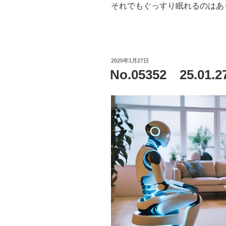
それでもぐっすり眠れるのはあ
投
2025年1月27日
稿
No.05352 25.
日: