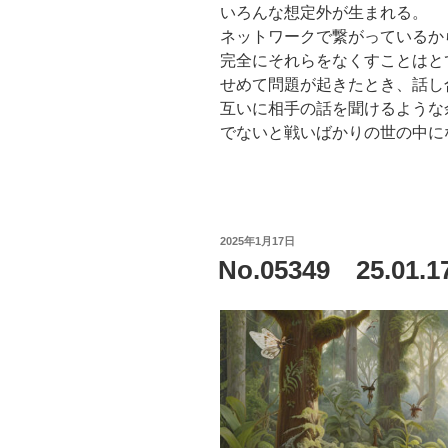
いろんな想定外が生まれる。
ネットワークで繋がっているか
完全にそれらをなくすことはと
せめて問題が起きたとき、話し
互いに相手の話を聞けるような
でないと戦いばかりの世の中に
投
2025年1月17日
稿
No.05349 25.0
日: