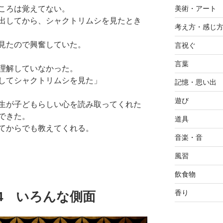
美術・アート
ころは覚えてない。
出してから、シャクトリムシを見たとき
考え方・感じ
見たので興奮していた。
言祝ぐ
言葉
理解していなかった。
してシャクトリムシを見た」
記憶・思い出
遊び
生が子どもらしい心を読み取ってくれた
できた。
道具
てからでも教えてくれる。
音楽・音
風習
飲食物
香り
1.24 いろんな側面