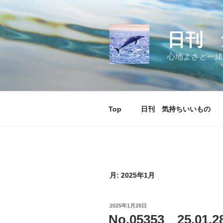
コ
ン
テ
日刊 
ン
ツ
心地よさと一緒
へ
ス
キ
ッ
Top
日刊 気持ちいいもの
プ
月:
2025年1月
投
2025年1月28日
稿
No.05353 25.01
日: