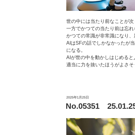
世の中には当たり前なことが次
一方でかつての当たり前は忘れ
かつての常識が非常識になり、
AIはSFの話でしかなかったが
になる。
AIが世の中を動かしはじめる
適当に力を抜いたほうがよさそ
投
2025年1月25日
稿
No.05351 25.0
日: