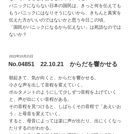
パニックにならない日本の国民は、きっと何を伝えても
もうパニックにはなりそうにないから、きちんと真実を
伝えた方がいいのではないかと思う今日この頃。
「国民がパニックになるから伝えない」は死語なのでは
ないか？
投
2022年10月21日
稿
No.04851 22.10.21 からだを響かせる
日:
朝起きて、気が向くと、からだを響かせる。
小さな声を出して音程を変えていく。
ポルタメントのようにして少しずつ音程を上げていく
と、声が出にくい音程がある。
その音程を見つけると、しばらくその音程で「あえいお
う」と母音を変えていく。
すると、母音によっては楽に声が出たり、出にくくなっ
たりするのがわかる。