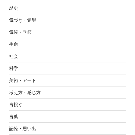
歴史
気づき・覚醒
気候・季節
生命
社会
科学
美術・アート
考え方・感じ方
言祝ぐ
言葉
記憶・思い出