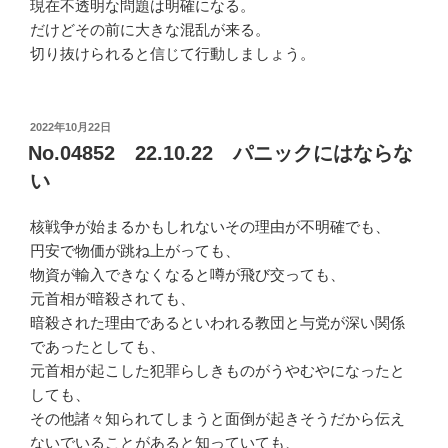
現在不透明な問題は明確になる。
だけどその前に大きな混乱が来る。
切り抜けられると信じて行動しましょう。
投
2022年10月22日
稿
No.04852 22.10.22 パニックにはならな
日:
い
核戦争が始まるかもしれないその理由が不明確でも、
円安で物価が跳ね上がっても、
物資が輸入できなくなると噂が飛び交っても、
元首相が暗殺されても、
暗殺された理由であるといわれる教団と与党が深い関係
であったとしても、
元首相が起こした犯罪らしきものがうやむやになったと
しても、
その他諸々知られてしまうと面倒が起きそうだから伝え
ないでいることがあると知っていても、