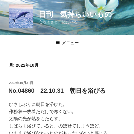
コ
ン
日刊 気持ちいいもの
テ
心地よさと一緒にいる
ン
ツ
へ
メニュー
ス
キ
ッ
月:
2022年10月
プ
投
2022年10月31日
稿
No.04860 22.10.31 朝日を浴びる
日:
ひさしぶりに朝日を浴びた。
作務衣一枚着ただけで寒くない。
太陽の光が熱をもたらす。
しばらく浴びていると、のぼせてしまうほど。
いままで浴びなかったのがもったいないと感じる。