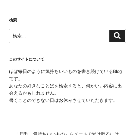
の
稿
ペ
の
ー
ペ
検索
ジ
ー
検
ジ
検
索
索:
送
り
このサイトについて
ほぼ毎日のように気持ちいいものを書き続けているBlog
です。
あなたの好きなことばを検索すると、何かいい内容に出
会えるかもしれません。
書くことのできない日はお休みさせていただきます。
「日刊 気持ちいいもの」をメールで受け取るには