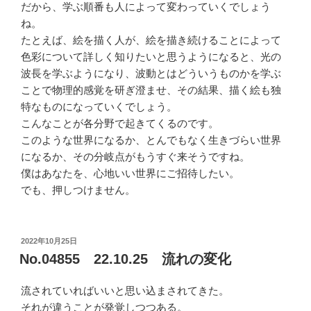
だから、学ぶ順番も人によって変わっていくでしょう
ね。
たとえば、絵を描く人が、絵を描き続けることによって
色彩について詳しく知りたいと思うようになると、光の
波長を学ぶようになり、波動とはどういうものかを学ぶ
ことで物理的感覚を研ぎ澄ませ、その結果、描く絵も独
特なものになっていくでしょう。
こんなことが各分野で起きてくるのです。
このような世界になるか、とんでもなく生きづらい世界
になるか、その分岐点がもうすぐ来そうですね。
僕はあなたを、心地いい世界にご招待したい。
でも、押しつけません。
投
2022年10月25日
稿
No.04855 22.10.25 流れの変化
日:
流されていればいいと思い込まされてきた。
それが違うことが発覚しつつある。