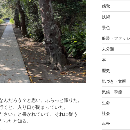
感覚
技術
景色
服装・ファッ
未分類
本
歴史
気づき・覚醒
気候・季節
なんだろう？と思い、ふらっと降りた。
生命
行くと、入り口が閉まっていた。
社会
ださい」と書かれていて、それに従う
だったと知る。
科学
。