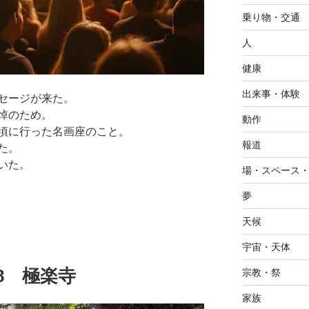
乗り物・交通
人
健康
出来事・体験
セージが来た。
悼のため。
動作
頃に行った名画座のこと。
報道
た。
いた。
場・スペース
夢
天候
宇宙・天体
.18 極楽寺
宗教・祭
家族