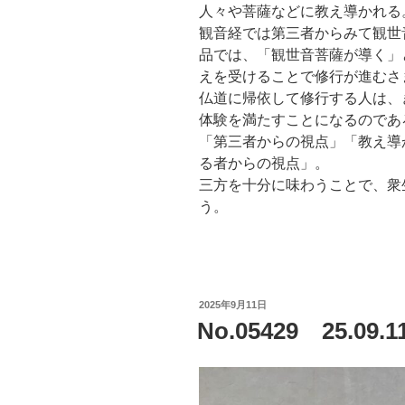
人々や菩薩などに教え導かれる
観音経では第三者からみて観世
品では、「観世音菩薩が導く」
えを受けることで修行が進むさ
仏道に帰依して修行する人は、
体験を満たすことになるのであ
「第三者からの視点」「教え導
る者からの視点」。
三方を十分に味わうことで、衆
う。
投
2025年9月11日
稿
No.05429 25.
日: