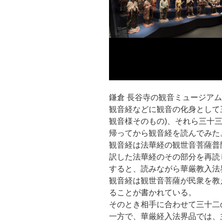
鎌倉 長谷寺の観音ミュージア
観音経などに観音の化身として
観音様そのもの)、それら三十
帰ってから観音経を読んでみた
観音経は法華経の観世音菩薩普
訳した法華経のその部分を再読
すると、読みながら華厳教入法
観音経は観世音菩薩が民衆を教
ることが書かれている。
そのとき相手に合わせて三十二
一方で、華厳経入法界品では、