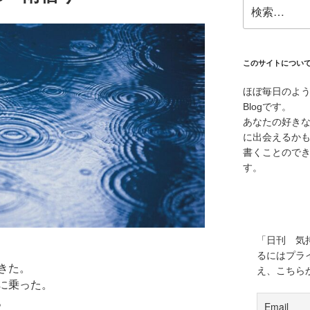
検
索:
このサイトについ
ほぼ毎日のよ
Blogです。
あなたの好き
に出会えるか
書くことので
す。
「日刊 気
るにはプラ
きた。
え、こちら
に乗った。
。