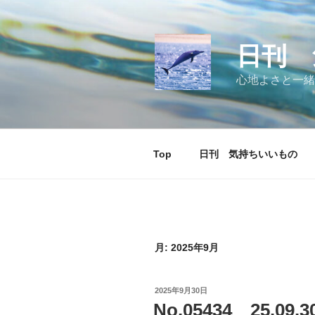
コ
ン
テ
日刊 
ン
ツ
心地よさと一緒
へ
ス
キ
ッ
Top
日刊 気持ちいいもの
プ
月:
2025年9月
投
2025年9月30日
稿
No.05434 25.09
日: