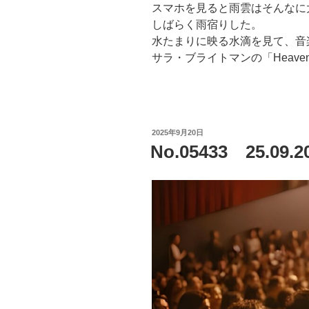
スマホを見ると雨雲はそんなに
しばらく雨宿りした。
水たまりに映る水滴を見て、音
サラ・ブライトマンの「Heaven 
投
2025年9月20日
稿
No.05433 25.09
日: