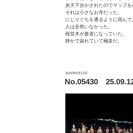
炎天下歩かされたのでマップを
それは小さなお寺だった。
にじりぐちを通るように屈んで
人は全然いなかった。
桜並木が参道になっていた。
静かで寂れていて極楽だ。
投
2025年9月12日
稿
No.05430 25.
日: