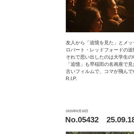
友人から「追憶を見た」とメッ
ロバート・レッドフォードの追
それで思い出したのは大学生の
「追憶」も早稲田の名画座で見
古いフィルムで、コマが飛んで
R.I.P.
投
2025年9月18日
稿
No.05432 25.09
日: