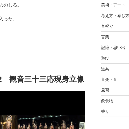
美術・アート
ののしる。
考え方・感じ
入った。
言祝ぐ
言葉
記憶・思い出
遊び
道具
09.12 観音三十三応現身立像
音楽・音
風習
飲食物
香り