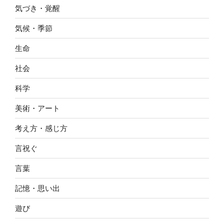
気づき・覚醒
気候・季節
生命
社会
科学
美術・アート
考え方・感じ方
言祝ぐ
言葉
記憶・思い出
遊び