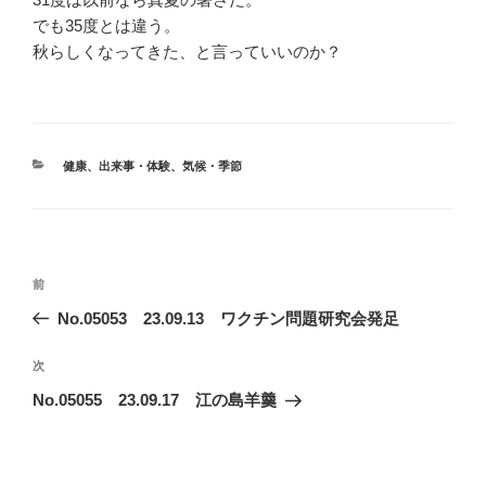
でも35度とは違う。
秋らしくなってきた、と言っていいのか？
カ
健康
、
出来事・体験
、
気候・季節
テ
ゴ
リ
ー
投
前
前
稿
の
No.05053 23.09.13 ワクチン問題研究会発足
ナ
投
ビ
稿
次
次
ゲ
の
No.05055 23.09.17 江の島羊羹
投
ー
稿
シ
ョ