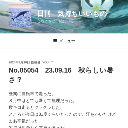
コ
ン
日刊 気持ちいいもの
テ
心地よさと一緒にいる
ン
ツ
へ
メニュー
ス
キ
ッ
投
2023年9月16日
投稿者:
YOJI_T
プ
稿
No.05054 23.09.16 秋らしい暑
日:
さ？
昼間に自転車で走った。
８月中はとても暑くて無理だった。
数キロ走るとクラクラした。
ところが今日は31度くらいだったので、汗をかいたけど
まあ平気だった。
31度は以前なら真夏の暑さだ。