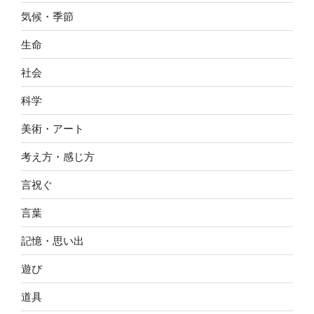
気候・季節
生命
社会
科学
美術・アート
考え方・感じ方
言祝ぐ
言葉
記憶・思い出
遊び
道具