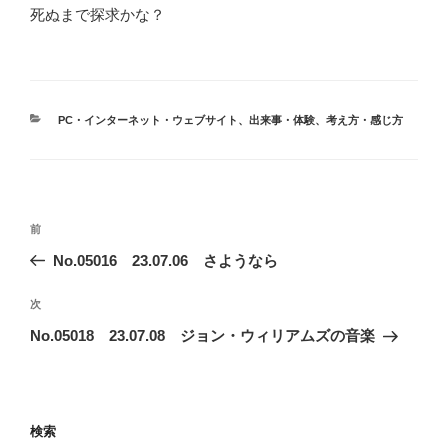
死ぬまで探求かな？
カ
PC・インターネット・ウェブサイト
、
出来事・体験
、
考え方・感じ方
テ
ゴ
リ
ー
投
前
前
稿
の
No.05016 23.07.06 さようなら
ナ
投
ビ
稿
次
次
ゲ
の
No.05018 23.07.08 ジョン・ウィリアムズの音楽
投
ー
稿
シ
ョ
検索
ン