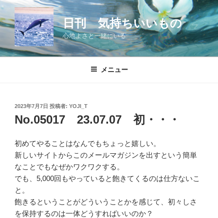
コ
ン
日刊 気持ちいいもの
テ
心地よさと一緒にいる
ン
ツ
へ
メニュー
ス
キ
ッ
投
2023年7月7日
投稿者:
YOJI_T
プ
稿
No.05017 23.07.07 初・・・
日:
初めてやることはなんでもちょっと嬉しい。
新しいサイトからこのメールマガジンを出すという簡単
なことでもなぜかワクワクする。
でも、5,000回もやっていると飽きてくるのは仕方ないこ
と。
飽きるということがどういうことかを感じて、初々しさ
を保持するのは一体どうすればいいのか？