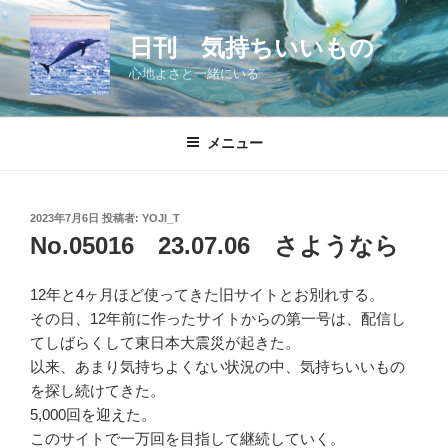
コ
ン
日刊 気持ちいいもの
テ
心地よさと一緒にいる
ン
ツ
へ
メニュー
ス
キ
ッ
投
2023年7月6日
投稿者:
YOJI_T
プ
稿
No.05016 23.07.06 さようなら
日:
12年と4ヶ月ほど使ってきた旧サイトとお別れする。
その日、12年前に作ったサイトからの第一号は、配信し
てしばらくして東日本大震災が起きた。
以来、あまり気持ちよくない状況の中、気持ちいいもの
を探し続けてきた。
5,000回を迎えた。
このサイトで一万回を目指して継続していく。