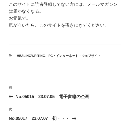
このサイトに読者登録してない方には、メールマガジン
は届かなくなる。
お元気で。
気が向いたら、このサイトを覗きにきてください。
カ
HEALINGWRITING
、
PC・インターネット・ウェブサイト
テ
ゴ
リ
ー
投
前
前
稿
の
No.05015 23.07.05 電子書籍の企画
ナ
投
ビ
稿
次
次
ゲ
の
No.05017 23.07.07 初・・・
投
ー