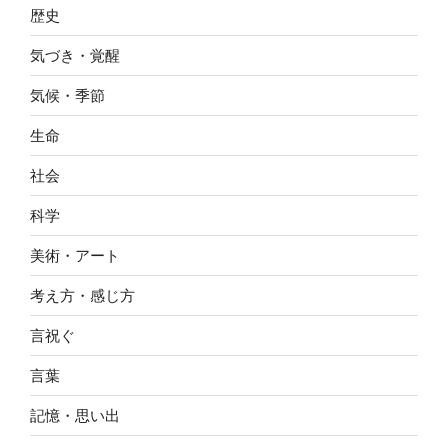
歴史
気づき・覚醒
気候・季節
生命
社会
科学
美術・アート
考え方・感じ方
言祝ぐ
言葉
記憶・思い出