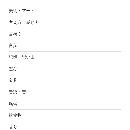
美術・アート
考え方・感じ方
言祝ぐ
言葉
記憶・思い出
遊び
道具
音楽・音
風習
飲食物
香り