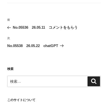
ゴ
リ
ー
投
前
前
稿
の
No.05536 26.05.11 コメントをもらう
ナ
投
ビ
稿
次
次
ゲ
の
No.05538 26.05.22 chatGPT
投
ー
稿
シ
ョ
検索
ン
検
検
索
索:
このサイトについて