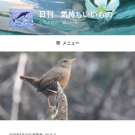
コ
ン
日刊 気持ちいいもの
テ
心地よさと一緒にいる
ン
ツ
へ
メニュー
ス
キ
ッ
プ
投
2026年5月16日
投稿者:
YOJI_T