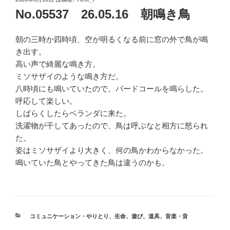
稿
No.05537 26.05.16 朝鳴き鳥
日:
朝の三時か四時頃、空が明るくなる前に窓の外で鳥が鳴
き出す。
高い声で綺麗な鳴き方。
ミソサザイのような鳴き方だ。
八時頃にも鳴いていたので、バードコールを鳴らした。
呼応して楽しい。
しばらくしたらベランダに来た。
洗濯物が干してあったので、鳥は呼ぶなと相方に怒られ
た。
姿はミソサザイより大きく、何の鳥かわからなかった。
鳴いていた鳥とやってきた鳥は違うのかも。
カ
コミュニケーション・やりとり
、
生命
、
遊び
、
道具
、
音楽・音
テ