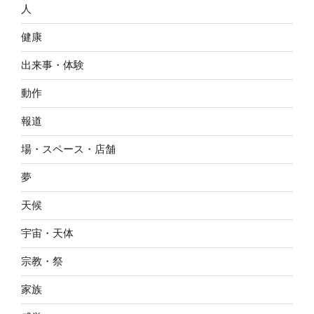
人
健康
出来事・体験
動作
報道
場・スペース・店舗
夢
天候
宇宙・天体
宗教・祭
家族