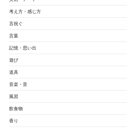
考え方・感じ方
言祝ぐ
言葉
記憶・思い出
遊び
道具
音楽・音
風習
飲食物
香り