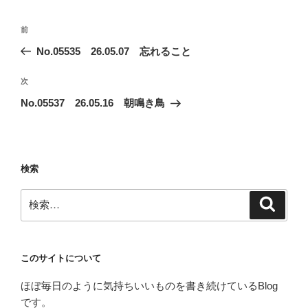
ー
投
前
前
稿
の
No.05535 26.05.07 忘れること
ナ
投
ビ
稿
次
次
ゲ
の
No.05537 26.05.16 朝鳴き鳥
投
ー
稿
シ
ョ
検索
ン
検
検
索
索:
このサイトについて
ほぼ毎日のように気持ちいいものを書き続けているBlog
です。