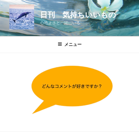
コ
ン
日刊 気持ちいいもの
テ
心地よさと一緒にいる
ン
ツ
へ
メニュー
ス
キ
ッ
プ