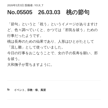
投
2026年3月3日
投稿者:
YOJI_T
稿
No.05505 26.03.03 桃の節句
日:
「節句」というと「祝う」というイメージがありますけ
ど、色々調べていくと、かつては「邪気を祓う」ための
行事だったようです。
桃は長寿のための仙果であり、人形はひとがたとして
「流し雛」として使っていました。
今日の行事をおこなうことで、女の子の長寿を願い、邪
を祓う。
大和撫子が育ちますように。
カ
イベント
、
宗教・祭
、
風習
テ
ゴ
リ
ー