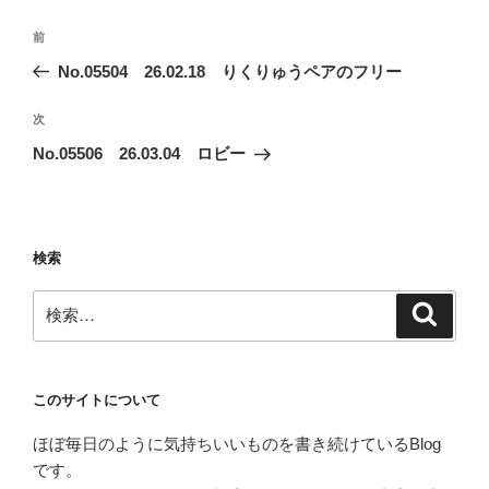
投
前
前
稿
の
No.05504 26.02.18 りくりゅうペアのフリー
ナ
投
ビ
稿
次
次
ゲ
の
No.05506 26.03.04 ロビー
投
ー
稿
シ
ョ
検索
ン
検
検
索
索:
このサイトについて
ほぼ毎日のように気持ちいいものを書き続けているBlog
です。