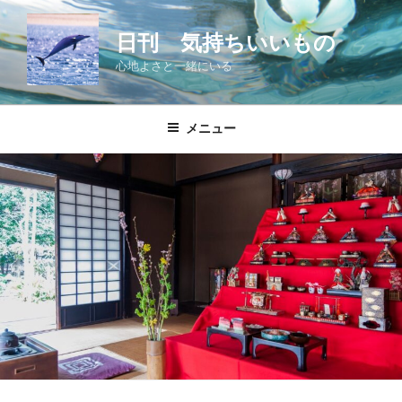
コ
ン
日刊 気持ちいいもの
テ
心地よさと一緒にいる
ン
ツ
へ
メニュー
ス
キ
ッ
プ