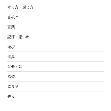
考え方・感じ方
言祝ぐ
言葉
記憶・思い出
遊び
道具
音楽・音
風習
飲食物
香り