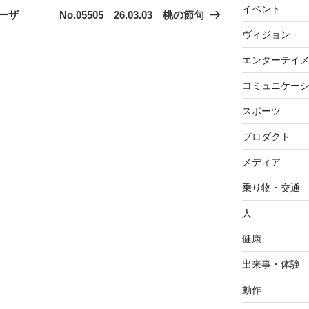
イベント
の
ァーザ
No.05505 26.03.03 桃の節句
投
ヴィジョン
稿
エンターテイ
コミュニケー
スポーツ
プロダクト
メディア
乗り物・交通
人
健康
出来事・体験
動作