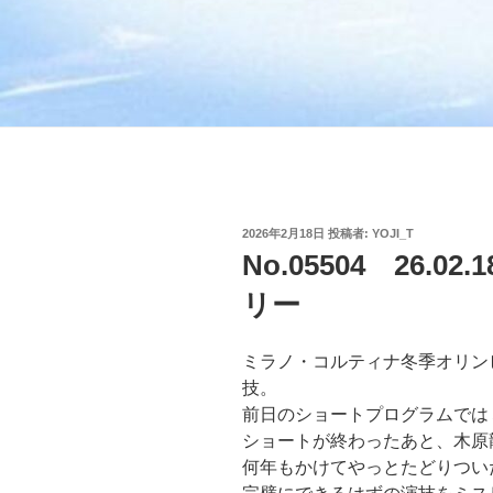
投
2026年2月18日
投稿者:
YOJI_T
稿
No.05504 26.
日:
リー
ミラノ・コルティナ冬季オリン
技。
前日のショートプログラムでは
ショートが終わったあと、木原
何年もかけてやっとたどりつい