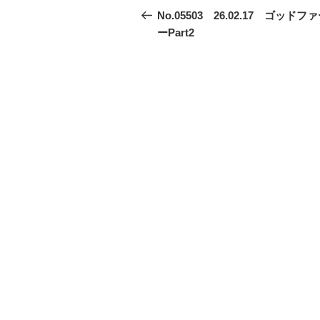
稿
の
No.05503 26.02.17 ゴッドフ
投
ーPart2
ナ
稿
ビ
ゲ
ー
シ
ョ
ン