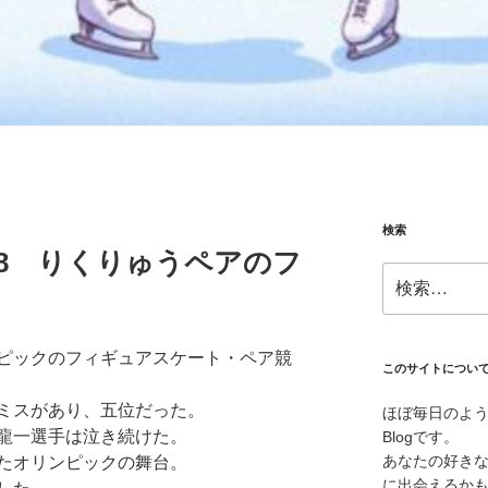
検索
02.18 りくりゅうペアのフ
検
索:
ピックのフィギュアスケート・ペア競
このサイトについ
ミスがあり、五位だった。
ほぼ毎日のよ
龍一選手は泣き続けた。
Blogです。
あなたの好き
たオリンピックの舞台。
に出会えるか