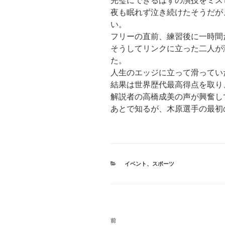
完璧にできるはずの演技をミス
夜も眠れず泣き続けたそうだが
い。
フリーの直前、練習後に一時間
そうしてリンクに立った二人が
た。
人生のエッジに立って滑ってい
結果は世界歴代最高得点を取り
解説者の高橋成美の声が興奮し
あとで知るが、木原選手の最初
カ
イベント
、
スポーツ
テ
ゴ
リ
ー
投
前
前