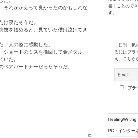
した。
書くことので
、それがかえって良かったのかもしれな
す。
だけ寝たそうだ。
演技を始めると、見ていた僕は泣けてき
た二人の姿に感動した。
「日刊 気
、ショートのミスを挽回して金メダル。
るにはプラ
え、こちら
ていた。
のペアパートナーだったそうだ。
プラ
HealingWriting
PC・インター
次
次