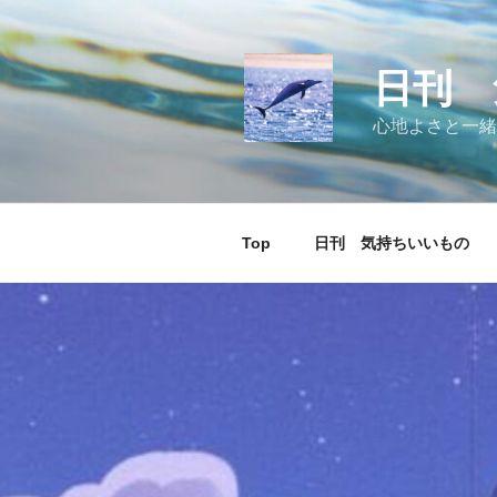
コ
ン
テ
日刊 
ン
ツ
心地よさと一緒
へ
ス
キ
ッ
Top
日刊 気持ちいいもの
プ