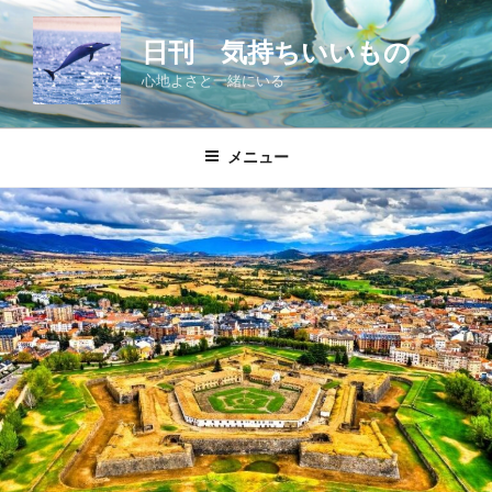
コ
ン
日刊 気持ちいいもの
テ
心地よさと一緒にいる
ン
ツ
へ
メニュー
ス
キ
ッ
プ