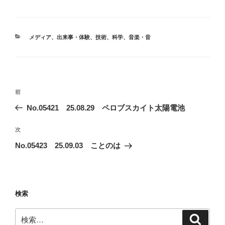
カ
メディア
、
出来事・体験
、
技術
、
科学
、
音楽・音
テ
ゴ
リ
ー
投
前
前
稿
の
No.05421 25.08.29 ペロブスカイト太陽電池
ナ
投
ビ
稿
次
次
ゲ
の
No.05423 25.09.03 ことのは
投
ー
稿
シ
ョ
検索
ン
検
検
索