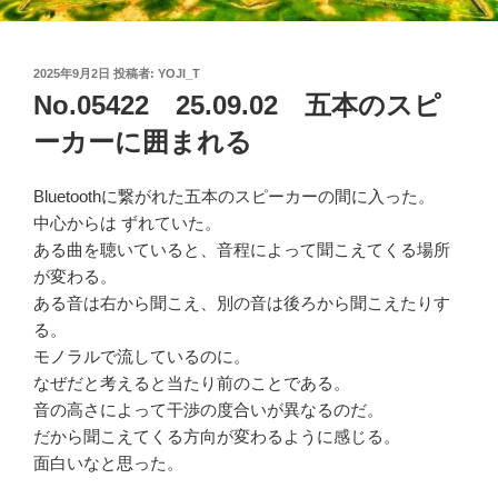
投
2025年9月2日
投稿者:
YOJI_T
稿
No.05422 25.09.02 五本のスピ
日:
ーカーに囲まれる
Bluetoothに繋がれた五本のスピーカーの間に入った。
中心からは ずれていた。
ある曲を聴いていると、音程によって聞こえてくる場所
が変わる。
ある音は右から聞こえ、別の音は後ろから聞こえたりす
る。
モノラルで流しているのに。
なぜだと考えると当たり前のことである。
音の高さによって干渉の度合いが異なるのだ。
だから聞こえてくる方向が変わるように感じる。
面白いなと思った。