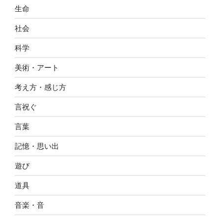
生命
社会
科学
美術・アート
考え方・感じ方
言祝ぐ
言葉
記憶・思い出
遊び
道具
音楽・音