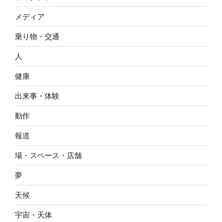
メディア
乗り物・交通
人
健康
出来事・体験
動作
報道
場・スペース・店舗
夢
天候
宇宙・天体