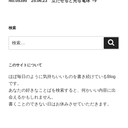
No.05395 25.06.23 立たせると光る電球
投
ー
稿
シ
ョ
検索
ン
検
検
索
索:
このサイトについて
ほぼ毎日のように気持ちいいものを書き続けているBlog
です。
あなたの好きなことばを検索すると、何かいい内容に出
会えるかもしれません。
書くことのできない日はお休みさせていただきます。