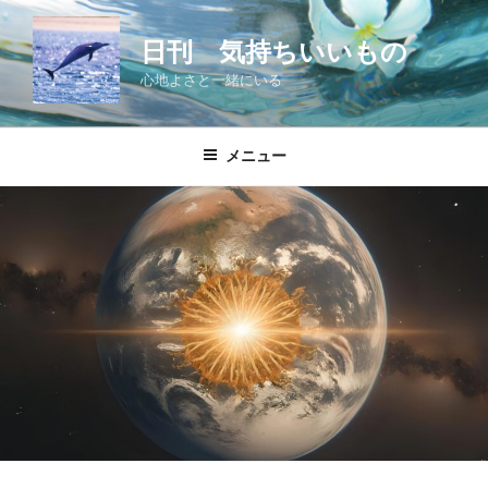
コ
ン
日刊 気持ちいいもの
テ
心地よさと一緒にいる
ン
ツ
へ
メニュー
ス
キ
ッ
プ