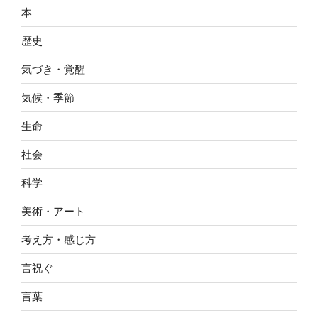
本
歴史
気づき・覚醒
気候・季節
生命
社会
科学
美術・アート
考え方・感じ方
言祝ぐ
言葉