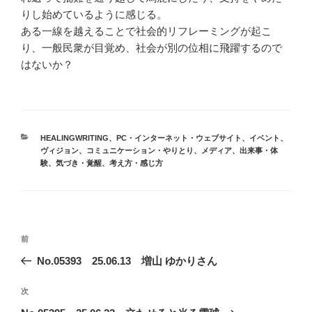
りし始めているように感じる。
ある一線を越えることで社会的リフレーミングが起こ
り、一般民衆が目覚め、社会が別の位相に飛躍するので
はないか？
カ
HEALINGWRITING
、
PC・インターネット・ウェブサイト
、
イベント
、
テ
ヴィジョン
、
コミュニケーション・やりとり
、
メディア
、
出来事・体
ゴ
験
、
気づき・覚醒
、
考え方・感じ方
リ
ー
投
前
前
稿
の
No.05393 25.06.13 増山 ゆかりさん
ナ
投
ビ
稿
次
次
ゲ
の