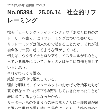
投
2025年6月14日
投稿者:
YOJI_T
稿
No.05394 25.06.14 社会的リフ
日:
レーミング
拙著「ヒーリング・ライティング」や「あなた自身のス
トーリーを書く」にリフレーミングについて書いた。
リフレーミングは個人の心で起きることだが、それが社
会全体で一度に起こるような気がしている。
例えば、ウクライナとロシアや、イスラエルが中心とな
っている戦争について、多くの人はそこに恐怖を感じて
いると思う。
それがひっくり返る。
政治は世界中で混乱している。
理由は明確で、インターネットのおかげで政治家たちが
裏で行なっていた不正や秘密にしておきたかったことが
表に出てくるようになったから。
リーダーたちのあまりもの傍若無人ぶりに一般民衆が呆
れ返って批難を通り越して馬鹿にしたり、支持をやめた