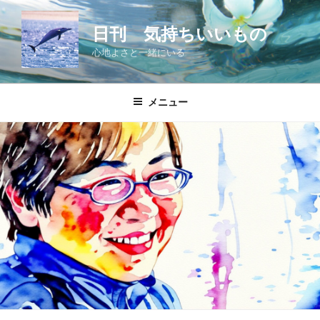
コ
ン
日刊 気持ちいいもの
テ
心地よさと一緒にいる
ン
ツ
へ
メニュー
ス
キ
ッ
プ