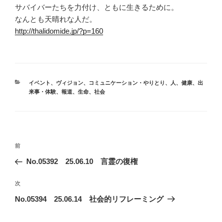
サバイバーたちを力付け、ともに生きるために。
なんとも天晴れな人だ。
http://thalidomide.jp/?p=160
カ
イベント
、
ヴィジョン
、
コミュニケーション・やりとり
、
人
、
健康
、
出
テ
来事・体験
、
報道
、
生命
、
社会
ゴ
リ
ー
投
前
前
稿
の
No.05392 25.06.10 言霊の復権
ナ
投
ビ
稿
次
次
ゲ
の
No.05394 25.06.14 社会的リフレーミング
投
ー
稿