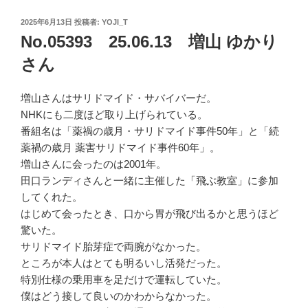
投
2025年6月13日
投稿者:
YOJI_T
稿
No.05393 25.06.13 増山 ゆかり
日:
さん
増山さんはサリドマイド・サバイバーだ。
NHKにも二度ほど取り上げられている。
番組名は「薬禍の歳月・サリドマイド事件50年」と「続
薬禍の歳月 薬害サリドマイド事件60年」。
増山さんに会ったのは2001年。
田口ランディさんと一緒に主催した「飛ぶ教室」に参加
してくれた。
はじめて会ったとき、口から胃が飛び出るかと思うほど
驚いた。
サリドマイド胎芽症で両腕がなかった。
ところが本人はとても明るいし活発だった。
特別仕様の乗用車を足だけで運転していた。
僕はどう接して良いのかわからなかった。