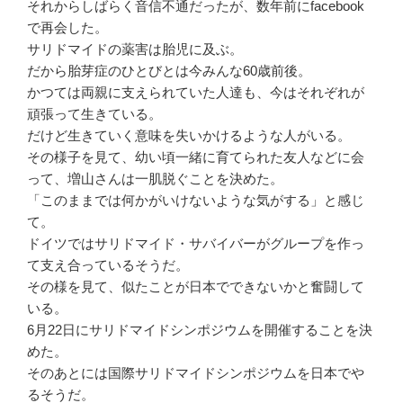
それからしばらく音信不通だったが、数年前にfacebook
で再会した。
サリドマイドの薬害は胎児に及ぶ。
だから胎芽症のひとびとは今みんな60歳前後。
かつては両親に支えられていた人達も、今はそれぞれが
頑張って生きている。
だけど生きていく意味を失いかけるような人がいる。
その様子を見て、幼い頃一緒に育てられた友人などに会
って、増山さんは一肌脱ぐことを決めた。
「このままでは何かがいけないような気がする」と感じ
て。
ドイツではサリドマイド・サバイバーがグループを作っ
て支え合っているそうだ。
その様を見て、似たことが日本でできないかと奮闘して
いる。
6月22日にサリドマイドシンポジウムを開催することを決
めた。
そのあとには国際サリドマイドシンポジウムを日本でや
るそうだ。