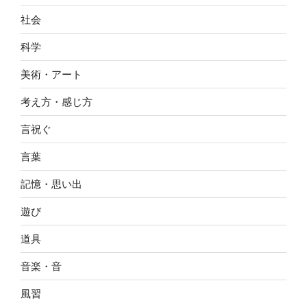
社会
科学
美術・アート
考え方・感じ方
言祝ぐ
言葉
記憶・思い出
遊び
道具
音楽・音
風習