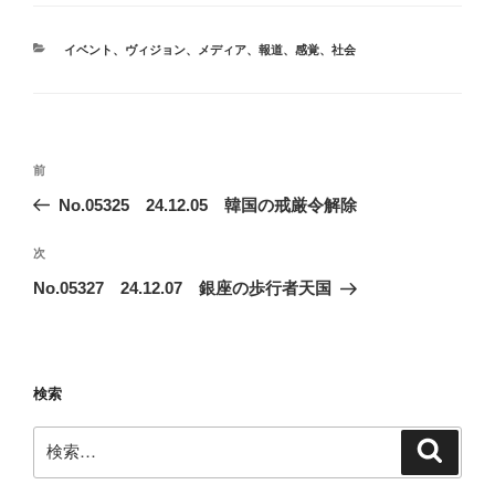
カ
イベント
、
ヴィジョン
、
メディア
、
報道
、
感覚
、
社会
テ
ゴ
リ
ー
投
前
前
稿
の
No.05325 24.12.05 韓国の戒厳令解除
ナ
投
ビ
稿
次
次
ゲ
の
No.05327 24.12.07 銀座の歩行者天国
投
ー
稿
シ
ョ
検索
ン
検
検
索
索: