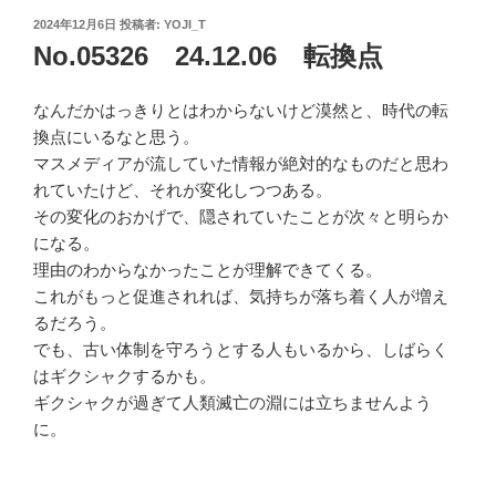
投
2024年12月6日
投稿者:
YOJI_T
稿
No.05326 24.12.06 転換点
日:
なんだかはっきりとはわからないけど漠然と、時代の転
換点にいるなと思う。
マスメディアが流していた情報が絶対的なものだと思わ
れていたけど、それが変化しつつある。
その変化のおかげで、隠されていたことが次々と明らか
になる。
理由のわからなかったことが理解できてくる。
これがもっと促進されれば、気持ちが落ち着く人が増え
るだろう。
でも、古い体制を守ろうとする人もいるから、しばらく
はギクシャクするかも。
ギクシャクが過ぎて人類滅亡の淵には立ちませんよう
に。