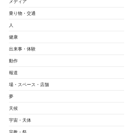
メディア
乗り物・交通
人
健康
出来事・体験
動作
報道
場・スペース・店舗
夢
天候
宇宙・天体
宗教・祭