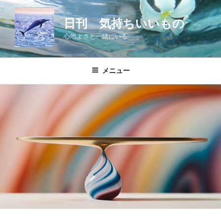
コ
ン
日刊 気持ちいいもの
テ
心地よさと一緒にいる
ン
ツ
へ
メニュー
ス
キ
ッ
プ