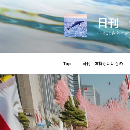
コ
ン
テ
日刊 
ン
ツ
心地よさと一緒
へ
ス
キ
ッ
Top
日刊 気持ちいいもの
プ