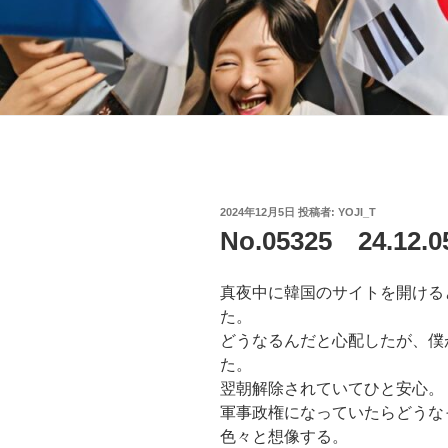
投
2024年12月5日
投稿者:
YOJI_T
稿
No.05325 24.
日:
真夜中に韓国のサイトを開ける
た。
どうなるんだと心配したが、僕
た。
翌朝解除されていてひと安心。
軍事政権になっていたらどうな
色々と想像する。