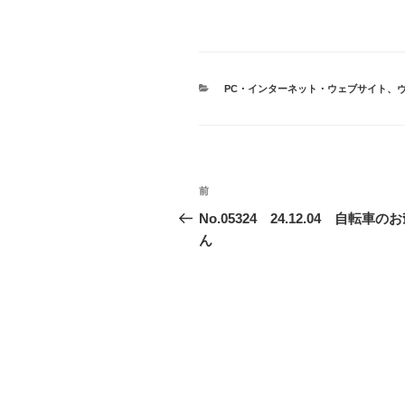
カ
PC・インターネット・ウェブサイト
、
テ
ゴ
リ
ー
投
前
前
稿
の
No.05324 24.12.04 自転車の
投
ん
ナ
稿
ビ
ゲ
ー
シ