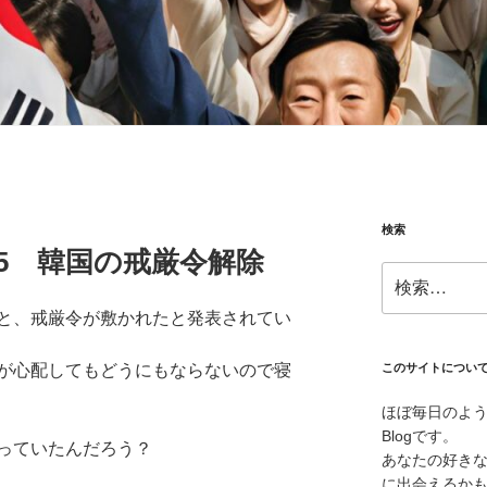
検索
12.05 韓国の戒厳令解除
検
索:
と、戒厳令が敷かれたと発表されてい
が心配してもどうにもならないので寝
このサイトについ
ほぼ毎日のよ
Blogです。
っていたんだろう？
あなたの好き
に出会えるか