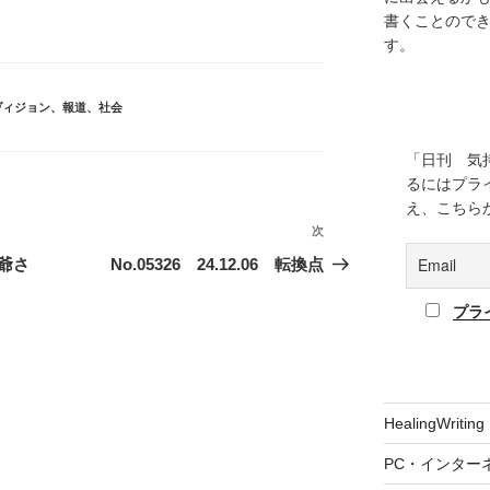
書くことので
す。
ヴィジョン
、
報道
、
社会
「日刊 気
るにはプラ
え、こちら
次
次
の
お爺さ
No.05326 24.12.06 転換点
投
稿
プラ
HealingWriting
PC・インター