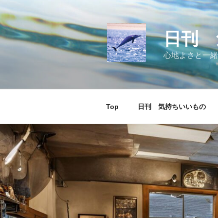
コ
ン
テ
日刊 
ン
ツ
心地よさと一緒
へ
ス
キ
ッ
Top
日刊 気持ちいいもの
プ