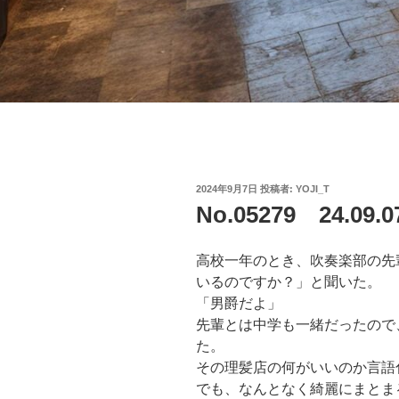
投
2024年9月7日
投稿者:
YOJI_T
稿
No.05279 24.09
日:
高校一年のとき、吹奏楽部の先
いるのですか？」と聞いた。
「男爵だよ」
先輩とは中学も一緒だったので
た。
その理髪店の何がいいのか言語
でも、なんとなく綺麗にまとま