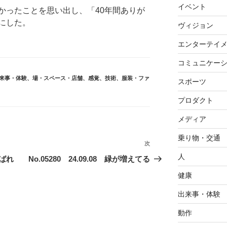
イベント
かったことを思い出し、「40年間ありが
にした。
ヴィジョン
エンターテイ
コミュニケー
来事・体験
、
場・スペース・店舗
、
感覚
、
技術
、
服装・ファ
スポーツ
プロダクト
メディア
乗り物・交通
次
次
の
人
んばれ
No.05280 24.09.08 緑が増えてる
投
健康
稿
出来事・体験
動作