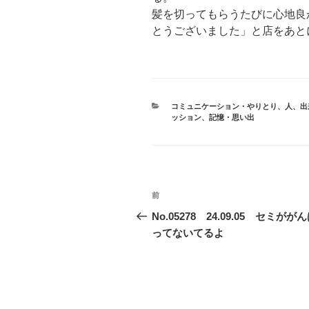
髪を切ってもらうたびに心地良
とうございました」と店をあと
カ
コミュニケーション・やりとり
、
人
、
出
テ
ッション
、
記憶・思い出
ゴ
リ
ー
投
前
前
稿
の
No.05278 24.09.05 セミがが
投
ってないてるよ
ナ
稿
ビ
ゲ