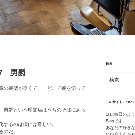
検索
.07 男爵
検
索:
輩の髪型が良くて、「どこで髪を切って
このサイトについ
、男爵という理髪店はうちのそばにあっ
ほぼ毎日のよ
Blogです。
化するのは僕には難しい。
あなたの好き
るのだ。
に出会えるか