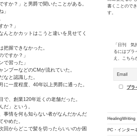
ですか？」と男爵で聞いたことがある。
書くことので
ね」
す。
。
すか？」
なんとかカットはこうと違いを見せてく
「日刊 気
は把握できなかった。
るにはプラ
のですか？」
え、こちら
ンで習った」
ャンプーなどのCMが流れていた。
だなと認識した。
月に一度程度、40年以上男爵に通った。
プラ
目で、創業120年近くの老舗だった。
んだ」という。
、事情を何も知らない者がなんだかんだ
HealingWriting
てやめた。
次回からどこで髪を切ったらいいのか困
PC・インター