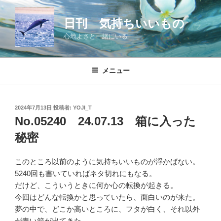
コ
ン
日刊 気持ちいいもの
テ
心地よさと一緒にいる
ン
ツ
へ
メニュー
ス
キ
ッ
投
2024年7月13日
投稿者:
YOJI_T
プ
稿
No.05240 24.07.13 箱に入った
日:
秘密
このところ以前のように気持ちいいものが浮かばない。
5240回も書いていればネタ切れにもなる。
だけど、こういうときに何か心の転換が起きる。
今回はどんな転換かと思っていたら、面白いのが来た。
夢の中で、どこか高いところに、フタが白く、それ以外
が青い箱が出てきた。