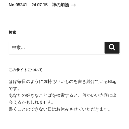
ゲ
の
No.05241 24.07.15 神の加護
投
ー
稿
シ
ョ
検索
ン
検
検
索
索:
このサイトについて
ほぼ毎日のように気持ちいいものを書き続けているBlog
です。
あなたの好きなことばを検索すると、何かいい内容に出
会えるかもしれません。
書くことのできない日はお休みさせていただきます。