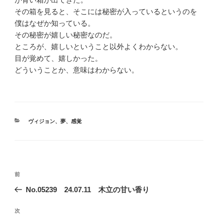
その箱を見ると、そこには秘密が入っているというのを
僕はなぜか知っている。
その秘密が嬉しい秘密なのだ。
ところが、嬉しいということ以外よくわからない。
目が覚めて、嬉しかった。
どういうことか、意味はわからない。
カ
ヴィジョン
、
夢
、
感覚
テ
ゴ
リ
ー
投
前
前
稿
の
No.05239 24.07.11 木立の甘い香り
ナ
投
ビ
稿
次
次