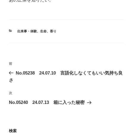
カ
出来事・体験
、
生命
、
香り
テ
ゴ
リ
ー
投
前
前
稿
の
No.05238 24.07.10 言語化しなくてもいい気持ち良
ナ
投
さ
ビ
稿
ゲ
次
次
の
ー
No.05240 24.07.13 箱に入った秘密
投
シ
稿
ョ
ン
検索