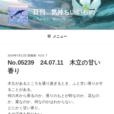
コ
ン
日刊 気持ちいいもの
テ
心地よさと一緒にいる
ン
ツ
へ
メニュー
ス
キ
ッ
投
2024年7月11日
投稿者:
YOJI_T
プ
稿
No.05239 24.07.11 木立の甘い
日:
香り
木立があるところを通り過ぎるとき、ふと甘い香りがす
ることがある。
何の木から香るのか、香りのもとが幹なのか、花なの
か、葉なのか、何なのかはわからない。
とにかく甘い香り。
あの正体を知りたい。