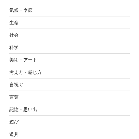
気候・季節
生命
社会
科学
美術・アート
考え方・感じ方
言祝ぐ
言葉
記憶・思い出
遊び
道具