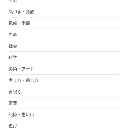
歴史
気づき・覚醒
気候・季節
生命
社会
科学
美術・アート
考え方・感じ方
言祝ぐ
言葉
記憶・思い出
遊び