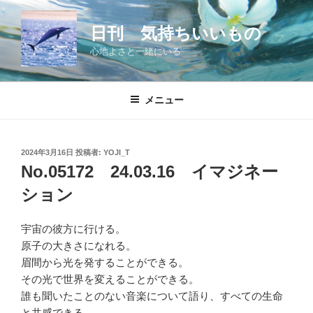
コ
ン
日刊 気持ちいいもの
テ
心地よさと一緒にいる
ン
ツ
へ
メニュー
ス
キ
ッ
投
2024年3月16日
投稿者:
YOJI_T
プ
稿
No.05172 24.03.16 イマジネー
日:
ション
宇宙の彼方に行ける。
原子の大きさになれる。
眉間から光を発することができる。
その光で世界を変えることができる。
誰も聞いたことのない音楽について語り、すべての生命
と共感できる。