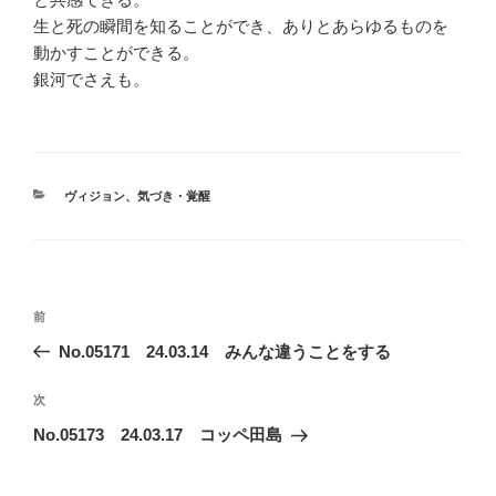
生と死の瞬間を知ることができ、ありとあらゆるものを
動かすことができる。
銀河でさえも。
カ
ヴィジョン
、
気づき・覚醒
テ
ゴ
リ
ー
投
前
前
稿
の
No.05171 24.03.14 みんな違うことをする
ナ
投
ビ
稿
次
次
ゲ
の
No.05173 24.03.17 コッペ田島
投
ー
稿
シ