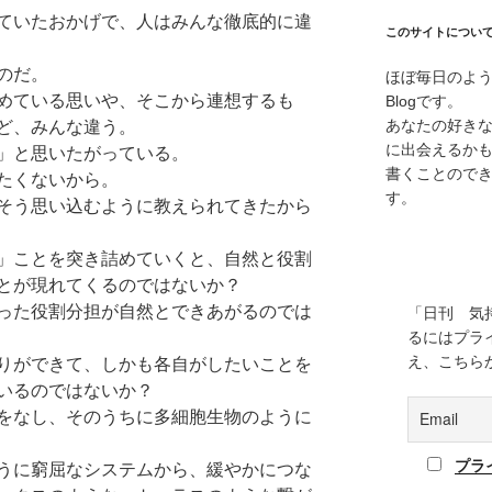
ていたおかげで、人はみんな徹底的に違
このサイトについ
のだ。
ほぼ毎日のよ
めている思いや、そこから連想するも
Blogです。
あなたの好き
ど、みんな違う。
に出会えるか
」と思いたがっている。
書くことので
たくないから。
す。
そう思い込むように教えられてきたから
」ことを突き詰めていくと、自然と役割
とが現れてくるのではないか？
った役割分担が自然とできあがるのでは
「日刊 気
るにはプラ
え、こちら
りができて、しかも各自がしたいことを
いるのではないか？
をなし、そのうちに多細胞生物のように
プラ
うに窮屈なシステムから、緩やかにつな