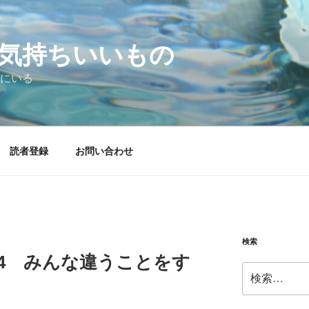
気持ちいいもの
にいる
読者登録
お問い合わせ
検索
03.14 みんな違うことをす
検
索: