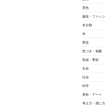
景色
服装・ファッ
未分類
本
歴史
気づき・覚醒
気候・季節
生命
社会
科学
美術・アート
考え方・感じ