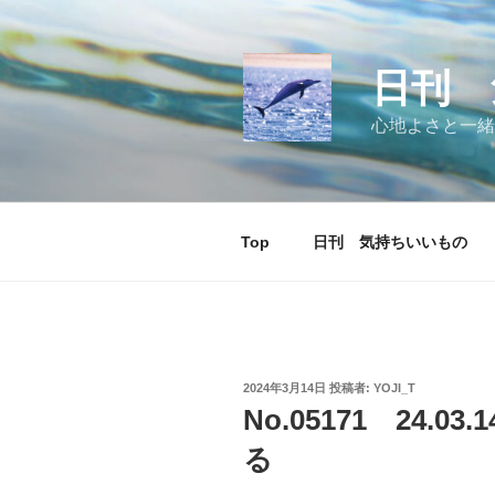
コ
ン
テ
日刊 
ン
ツ
心地よさと一緒
へ
ス
キ
ッ
Top
日刊 気持ちいいもの
プ
投
2024年3月14日
投稿者:
YOJI_T
稿
No.05171 24.
日:
る