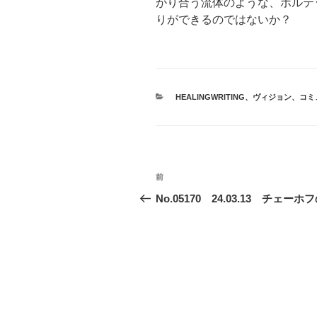
がり合う流体のような、ボルテ
りができるのではないか？
カ
HEALINGWRITING
、
ヴィジョン
、
コミ
テ
ゴ
リ
ー
投
前
前
稿
の
No.05170 24.03.13 チェーホ
投
ナ
稿
ビ
ゲ
ー