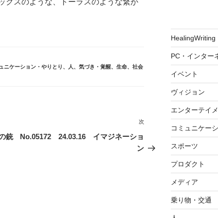
ックスのような、トーラスのような繋が
HealingWriting
PC・インター
ュニケーション・やりとり
、
人
、
気づき・覚醒
、
生命
、
社会
イベント
ヴィジョン
エンターテイ
次
次
コミュニケー
の
フの銃
No.05172 24.03.16 イマジネーショ
投
スポーツ
ン
稿
プロダクト
メディア
乗り物・交通