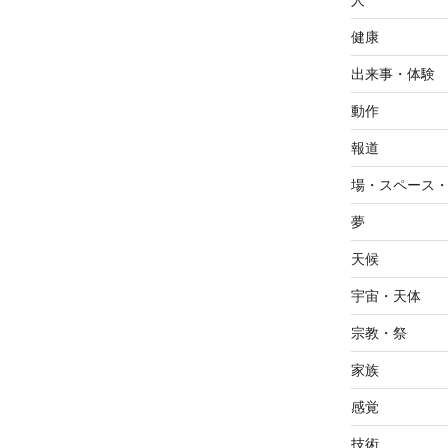
人
健康
出来事・体験
動作
報道
場・スペース
夢
天候
宇宙・天体
宗教・祭
家族
感覚
技術