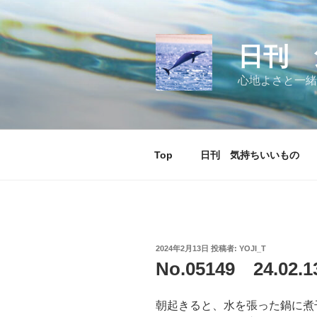
コ
ン
テ
日刊 
ン
ツ
心地よさと一緒
へ
ス
キ
ッ
Top
日刊 気持ちいいもの
プ
投
2024年2月13日
投稿者:
YOJI_T
稿
No.05149 24.02
日:
朝起きると、水を張った鍋に煮