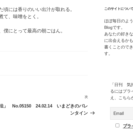
た頃には香りのいい出汁が取れる。
このサイトについ
煮て、味噌をとく。
ほぼ毎日のよ
Blogです。
、僕にとって最高の朝ごはん。
あなたの好き
に出会えるか
書くことので
す。
「日刊 気
るにはプラ
次
次
え、こちら
の
由法」
No.05150 24.02.14 いまどきのバレ
投
ンタイン
稿
プラ