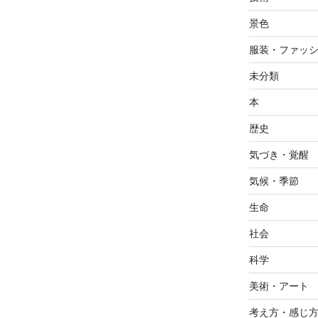
景色
服装・ファッ
未分類
本
歴史
気づき・覚醒
気候・季節
生命
社会
科学
美術・アート
考え方・感じ