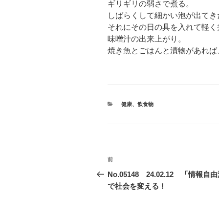
ギリギリの弱さで煮る。
しばらくして細かい泡が出てき
それにその日の具を入れて軽く
味噌汁の出来上がり。
焼き魚とごはんと漬物があれば
カ
健康
、
飲食物
テ
ゴ
リ
ー
投
前
前
稿
の
No.05148 24.02.12 「情報自
投
で社会を変える！
ナ
稿
ビ