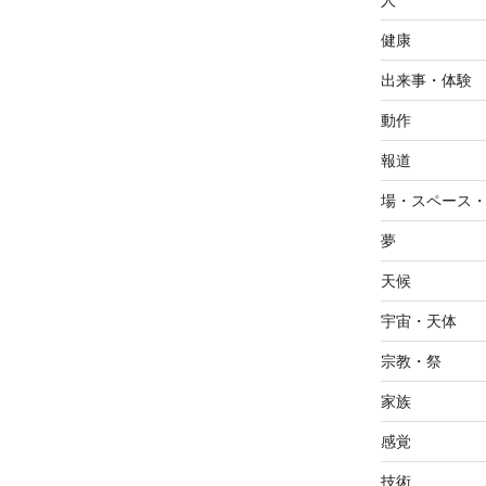
人
健康
出来事・体験
動作
報道
場・スペース
夢
天候
宇宙・天体
宗教・祭
家族
感覚
技術