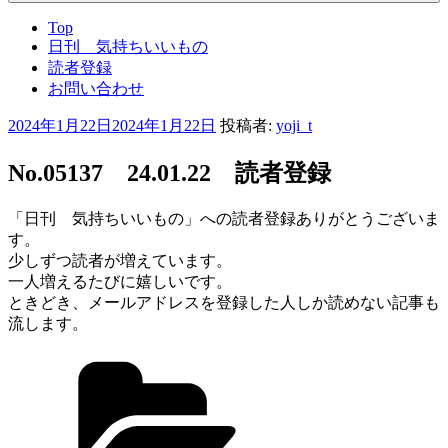
Top
日刊 気持ちいいもの
読者登録
お問い合わせ
投
2024年1月22日
2024年1月22日
投稿者:
yoji_t
稿
日:
No.05137 24.01.22 読者登録
「日刊 気持ちいいもの」への読者登録ありがとうございま
す。
少しずつ読者が増えています。
一人増えるたびに嬉しいです。
ときどき、メールアドレスを登録した人しか読めない記事も
流します。
カ
テ
ゴ
リ
ー