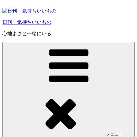
コ
ン
テ
日刊 気持ちいいもの
ン
ツ
心地よさと一緒にいる
へ
ス
キ
ッ
プ
メニュー