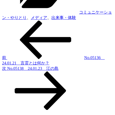
コミュニケーショ
ン・やりとり
、
メディア
、
出来事・体験
前
投
の
稿
投
稿
ナ
ビ
ゲ
前
No.05136
24.01.21 言霊とは何か？
ー
次
次
No.05138 24.01.23 江の島
シ
の
投
ョ
稿
ン