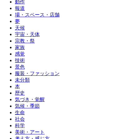
動作
報道
場・スペース・店舗
夢
天候
宇宙・天体
宗教・祭
家族
感覚
技術
景色
服装・ファッション
未分類
本
歴史
気づき・覚醒
気候・季節
生命
社会
科学
美術・アート
考え方・感じ方