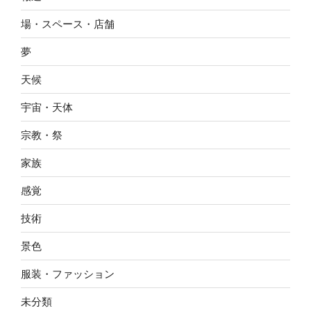
場・スペース・店舗
夢
天候
宇宙・天体
宗教・祭
家族
感覚
技術
景色
服装・ファッション
未分類