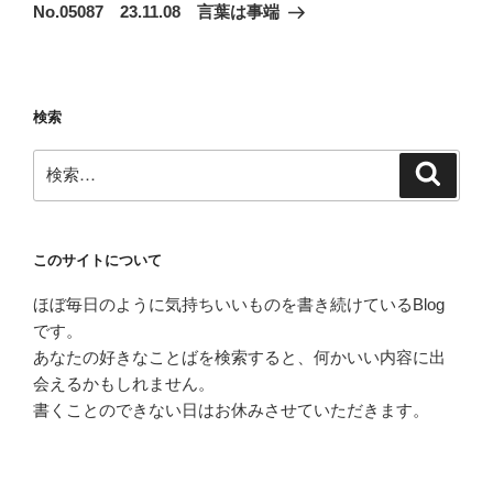
ゲ
の
No.05087 23.11.08 言葉は事端
投
ー
稿
シ
ョ
検索
ン
検
検
索
索:
このサイトについて
ほぼ毎日のように気持ちいいものを書き続けているBlog
です。
あなたの好きなことばを検索すると、何かいい内容に出
会えるかもしれません。
書くことのできない日はお休みさせていただきます。