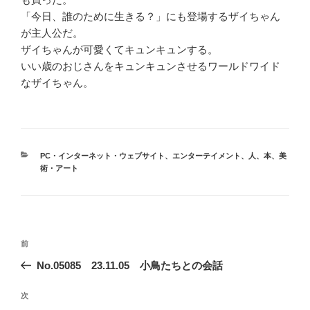
「今日、誰のために生きる？」にも登場するザイちゃん
が主人公だ。
ザイちゃんが可愛くてキュンキュンする。
いい歳のおじさんをキュンキュンさせるワールドワイド
なザイちゃん。
カ
PC・インターネット・ウェブサイト
、
エンターテイメント
、
人
、
本
、
美
テ
術・アート
ゴ
リ
ー
投
前
前
稿
の
No.05085 23.11.05 小鳥たちとの会話
ナ
投
ビ
稿
次
次