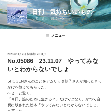
コ
ン
日刊 気持ちいいもの
テ
心地よさと一緒にいる
ン
ツ
へ
メニュー
ス
キ
ッ
投
2023年11月7日
投稿者:
YOJI_T
プ
稿
No.05086 23.11.07 やってみな
日:
いとわからないでしょ
SHOGENさんのことをアムリッタ朝子さんが知ったきっ
かけを教えてもらった。
へぇーと驚く。
「今日、誰のために生きる？」だけではなく、かつて自
費出版された絵本「やってみないとわからないでしょ」
も買った。