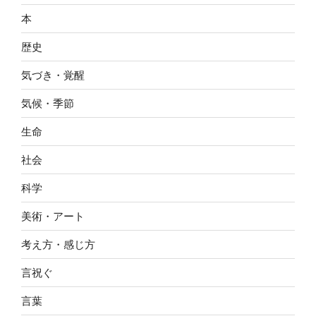
本
歴史
気づき・覚醒
気候・季節
生命
社会
科学
美術・アート
考え方・感じ方
言祝ぐ
言葉