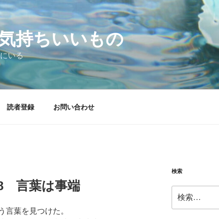
気持ちいいもの
にいる
読者登録
お問い合わせ
検索
1.08 言葉は事端
検
索:
う言葉を見つけた。