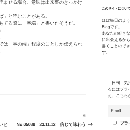
読ませる場合、意味は出来事のきっかけ
このサイトについ
ば」と読むことがある。
ほぼ毎日のよ
あてる際に「事端」と書いたそうだ。
Blogです。
」。
あなたの好き
。
に出会えるか
では「事の端」程度のことしか伝えられ
書くことので
。
す。
「日刊 気
るにはプラ
え、こちら
次
次
の
プラ
ないと
No.05088 23.11.12 信じて味わう