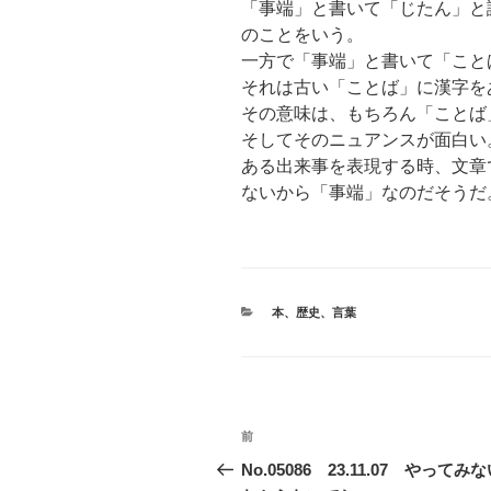
「事端」と書いて「じたん」と
のことをいう。
一方で「事端」と書いて「こと
それは古い「ことば」に漢字を
その意味は、もちろん「ことば
そしてそのニュアンスが面白い
ある出来事を表現する時、文章
ないから「事端」なのだそうだ
カ
本
、
歴史
、
言葉
テ
ゴ
リ
ー
投
前
前
稿
の
No.05086 23.11.07 やってみ