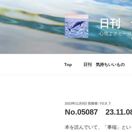
コ
ン
テ
日刊 
ン
ツ
心地よさと一緒
へ
ス
キ
ッ
Top
日刊 気持ちいいもの
プ
投
2023年11月8日
投稿者:
YOJI_T
稿
No.05087 23.1
日:
本を読んでいて、「事端」とい