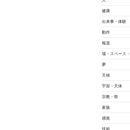
人
健康
出来事・体験
動作
報道
場・スペース
夢
天候
宇宙・天体
宗教・祭
家族
感覚
技術