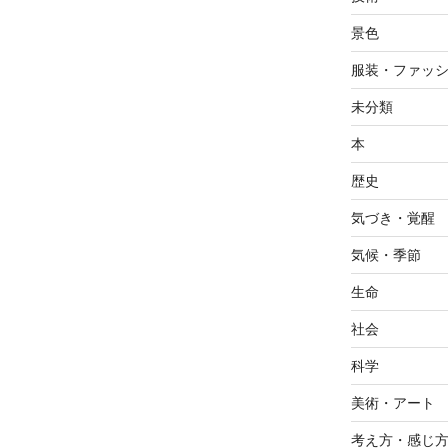
景色
服装・ファッ
未分類
本
歴史
気づき・覚醒
気候・季節
生命
社会
科学
美術・アート
考え方・感じ