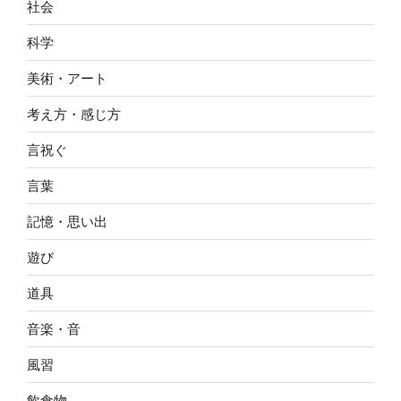
社会
科学
美術・アート
考え方・感じ方
言祝ぐ
言葉
記憶・思い出
遊び
道具
音楽・音
風習
飲食物