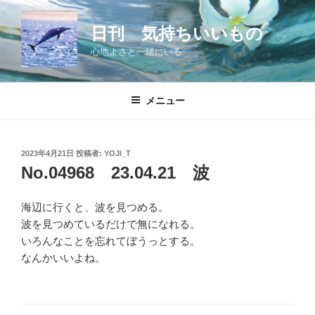
コ
ン
日刊 気持ちいいもの
テ
心地よさと一緒にいる
ン
ツ
へ
メニュー
ス
キ
ッ
投
2023年4月21日
投稿者:
YOJI_T
プ
稿
No.04968 23.04.21 波
日:
海辺に行くと、波を見つめる。
波を見つめているだけで無になれる。
いろんなことを忘れてぼうっとする。
なんかいいよね。