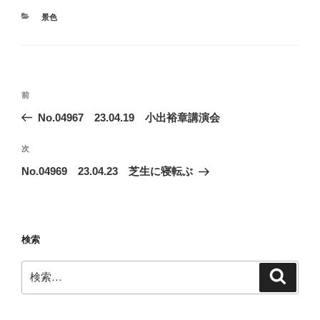
カ
景色
テ
ゴ
リ
ー
投
前
前
稿
の
No.04967 23.04.19 小出裕章講演会
ナ
投
ビ
稿
次
次
ゲ
の
No.04969 23.04.23 芝生に寝転ぶ
投
ー
稿
シ
ョ
検索
ン
検
検
索
索: