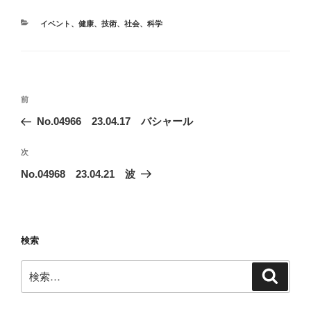
カ
イベント
、
健康
、
技術
、
社会
、
科学
テ
ゴ
リ
ー
投
前
前
稿
の
No.04966 23.04.17 バシャール
ナ
投
ビ
稿
次
次
ゲ
の
No.04968 23.04.21 波
投
ー
稿
シ
ョ
検索
ン
検
検
索
索: