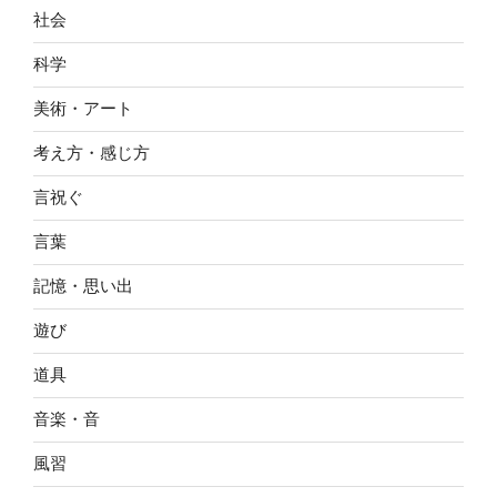
社会
科学
美術・アート
考え方・感じ方
言祝ぐ
言葉
記憶・思い出
遊び
道具
音楽・音
風習