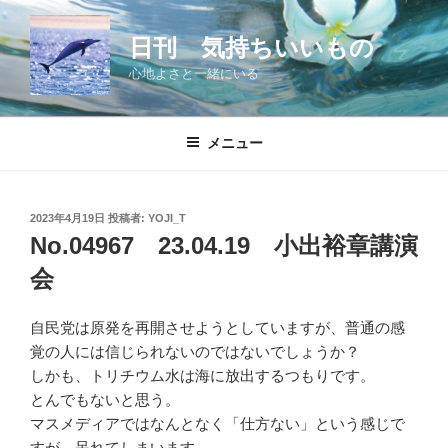
コ
ン
日刊 気持ちいいもの
テ
心地よさと一緒にいる
ン
ツ
へ
メニュー
ス
キ
ッ
投
2023年4月19日
投稿者:
YOJI_T
プ
稿
No.04967 23.04.19 小出裕章講演
日:
会
自民党は原発を再開させようとしていますが、普通の感
覚の人には信じられないのではないでしょうか？
しかも、トリチウム水は海に放出するつもりです。
とんでもないと思う。
マスメディアではなんとなく「仕方ない」という感じで
すが、呆れてしまいます。