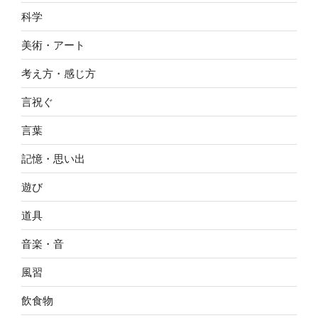
科学
美術・アート
考え方・感じ方
言祝ぐ
言葉
記憶・思い出
遊び
道具
音楽・音
風習
飲食物