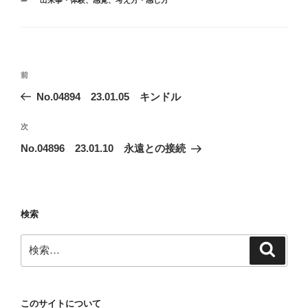
テ
ゴ
リ
ー
投
前
前
稿
の
No.04894 23.01.05 キンドル
ナ
投
ビ
稿
次
次
ゲ
の
No.04896 23.01.10 永遠との接続
投
ー
稿
シ
ョ
検索
ン
検
検
索
索:
このサイトについて