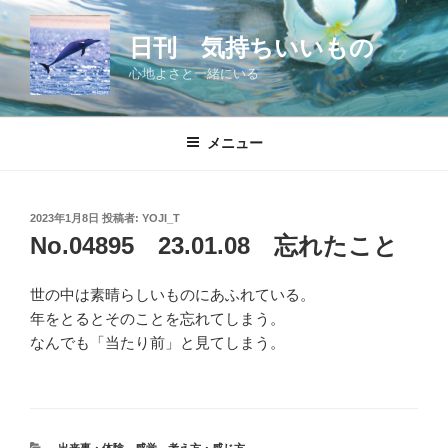
コ
ン
日刊 気持ちいいもの
テ
心地よさと一緒にいる
ン
ツ
へ
メニュー
ス
キ
ッ
投
2023年1月8日
投稿者:
YOJI_T
プ
稿
No.04895 23.01.08 忘れたこと
日:
世の中は素晴らしいものにあふれている。
年をとるとそのことを忘れてしまう。
なんでも「当たり前」と見てしまう。
カ
出来事・体験
、
感覚
、
考え方・感じ方