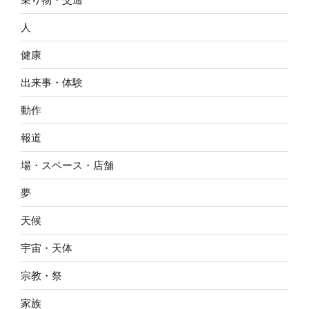
人
健康
出来事・体験
動作
報道
場・スペース・店舗
夢
天候
宇宙・天体
宗教・祭
家族