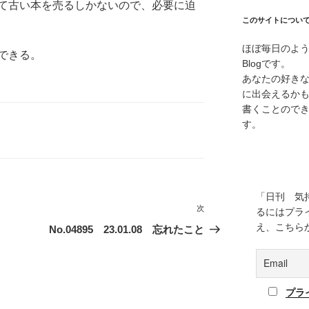
て古い本を売るしかないので、必要に迫
このサイトについ
ほぼ毎日のよ
できる。
Blogです。
あなたの好き
に出会えるか
書くことので
す。
「日刊 気
次
次
るにはプラ
の
え、こちら
No.04895 23.01.08 忘れたこと
投
稿
プラ