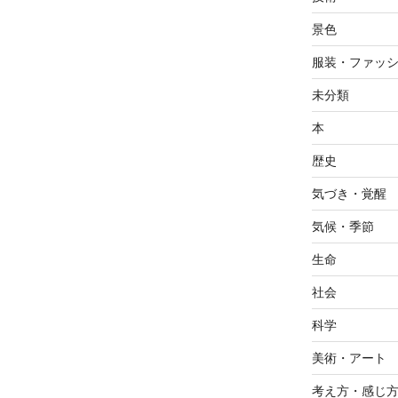
景色
服装・ファッ
未分類
本
歴史
気づき・覚醒
気候・季節
生命
社会
科学
美術・アート
考え方・感じ