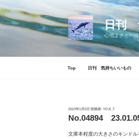
コ
ン
テ
日刊 
ン
ツ
心地よさと一緒
へ
ス
キ
ッ
Top
日刊 気持ちいいもの
プ
投
2023年1月5日
投稿者:
YOJI_T
稿
No.04894 23.0
日:
文庫本程度の大きさのキンドル