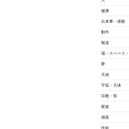
人
健康
出来事・体験
動作
報道
場・スペース
夢
天候
宇宙・天体
宗教・祭
家族
感覚
技術