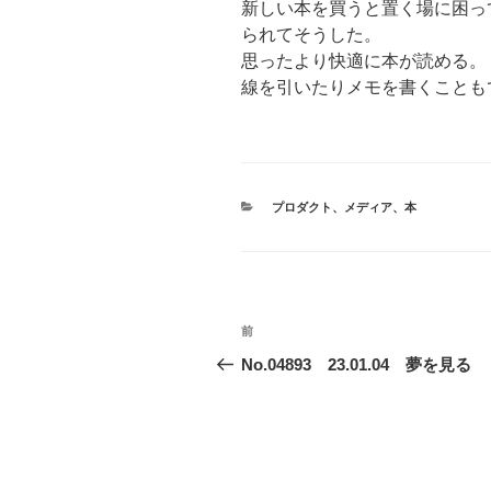
新しい本を買うと置く場に困っ
られてそうした。
思ったより快適に本が読める。
線を引いたりメモを書くことも
カ
プロダクト
、
メディア
、
本
テ
ゴ
リ
ー
投
前
前
稿
の
No.04893 23.01.04 夢を見る
投
ナ
稿
ビ
ゲ