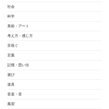
社会
科学
美術・アート
考え方・感じ方
言祝ぐ
言葉
記憶・思い出
遊び
道具
音楽・音
風習