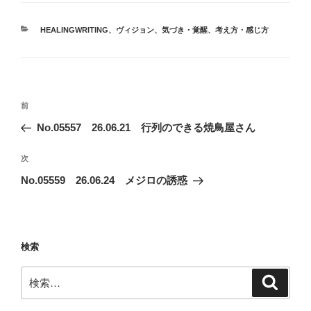
カ
HEALINGWRITING
、
ヴィジョン
、
気づき・覚醒
、
考え方・感じ方
テ
ゴ
リ
ー
投
前
前
稿
の
No.05557 26.06.21 行列のできる焼鳥屋さん
ナ
投
ビ
稿
次
次
ゲ
の
No.05559 26.06.24 メジロの誘惑
投
ー
稿
シ
ョ
検索
ン
検
検
索
索: