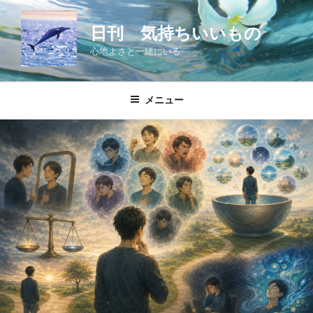
コ
ン
日刊 気持ちいいもの
テ
心地よさと一緒にいる
ン
ツ
へ
メニュー
ス
キ
ッ
プ