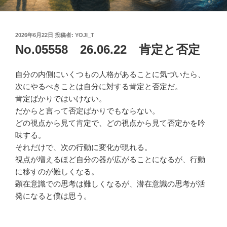
投
2026年6月22日
投稿者:
YOJI_T
稿
No.05558 26.06.22 肯定と否定
日:
自分の内側にいくつもの人格があることに気づいたら、
次にやるべきことは自分に対する肯定と否定だ。
肯定ばかりではいけない。
だからと言って否定ばかりでもならない。
どの視点から見て肯定で、どの視点から見て否定かを吟
味する。
それだけで、次の行動に変化が現れる。
視点が増えるほど自分の器が広がることになるが、行動
に移すのが難しくなる。
顕在意識での思考は難しくなるが、潜在意識の思考が活
発になると僕は思う。