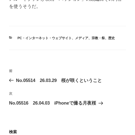
を使うそうだ。
カ
PC・インターネット・ウェブサイト
、
メディア
、
宗教・祭
、
歴史
テ
ゴ
リ
ー
投
前
前
稿
の
No.05514 26.03.29 桜が咲くということ
ナ
投
ビ
稿
次
次
ゲ
の
No.05516 26.04.03 iPhoneで撮る月夜桜
投
ー
稿
シ
ョ
検索
ン