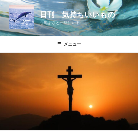
コ
ン
日刊 気持ちいいもの
テ
心地よさと一緒にいる
ン
ツ
へ
メニュー
ス
キ
ッ
プ