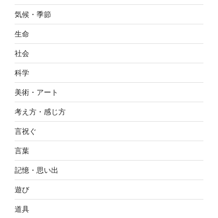
気候・季節
生命
社会
科学
美術・アート
考え方・感じ方
言祝ぐ
言葉
記憶・思い出
遊び
道具