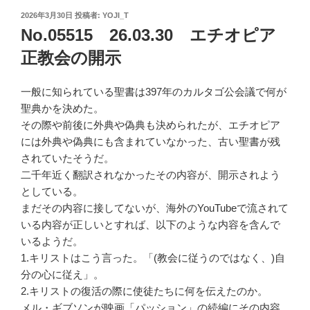
投
2026年3月30日
投稿者:
YOJI_T
稿
No.05515 26.03.30 エチオピア
日:
正教会の開示
一般に知られている聖書は397年のカルタゴ公会議で何が
聖典かを決めた。
その際や前後に外典や偽典も決められたが、エチオピア
には外典や偽典にも含まれていなかった、古い聖書が残
されていたそうだ。
二千年近く翻訳されなかったその内容が、開示されよう
としている。
まだその内容に接してないが、海外のYouTubeで流されて
いる内容が正しいとすれば、以下のような内容を含んで
いるようだ。
1.キリストはこう言った。「(教会に従うのではなく、)自
分の心に従え」。
2.キリストの復活の際に使徒たちに何を伝えたのか。
メル・ギブソンが映画「パッション」の続編にその内容