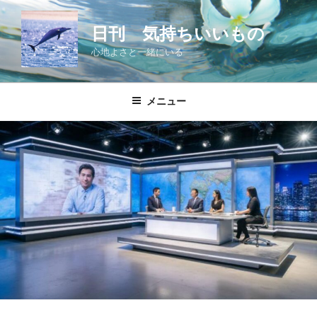
コ
ン
日刊 気持ちいいもの
テ
心地よさと一緒にいる
ン
ツ
へ
メニュー
ス
キ
ッ
プ