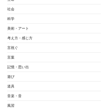
社会
科学
美術・アート
考え方・感じ方
言祝ぐ
言葉
記憶・思い出
遊び
道具
音楽・音
風習