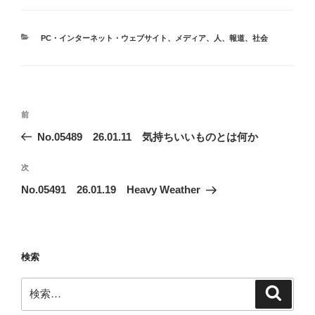
カ
PC・インターネット・ウェブサイト
、
メディア
、
人
、
報道
、
社会
テ
ゴ
リ
ー
投
前
前
稿
の
No.05489 26.01.11 気持ちいいものとは何か
ナ
投
ビ
稿
次
次
ゲ
の
No.05491 26.01.19 Heavy Weather
投
ー
稿
シ
ョ
検索
ン
検
検
索
索: