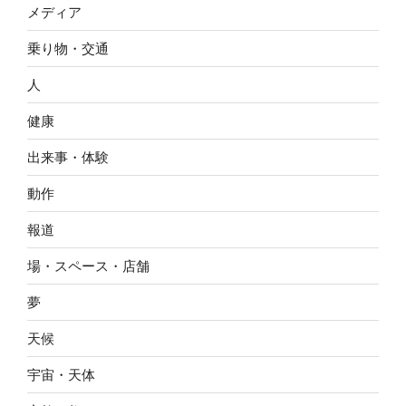
メディア
乗り物・交通
人
健康
出来事・体験
動作
報道
場・スペース・店舗
夢
天候
宇宙・天体