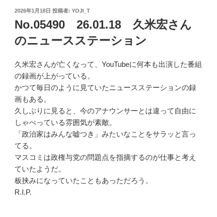
投
2026年1月18日
投稿者:
YOJI_T
稿
No.05490 26.01.18 久米宏さん
日:
のニュースステーション
久米宏さんが亡くなって、YouTubeに何本も出演した番組
の録画が上がっている。
かつて毎日のように見ていたニュースステーションの録
画もある。
久しぶりに見ると、今のアナウンサーとは違って自由に
しゃべっている雰囲気が素敵。
「政治家はみんな嘘つき」みたいなことをサラッと言っ
てる。
マスコミは政権与党の問題点を指摘するのが仕事と考え
ていたようだ。
板挟みになっていたこともあっただろう。
R.I.P.