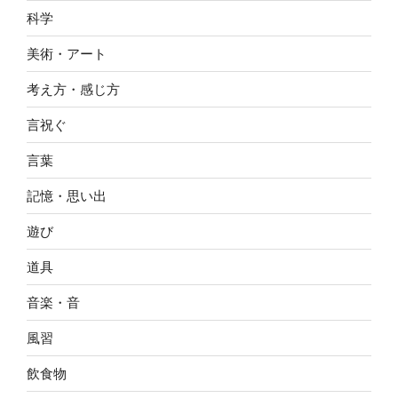
科学
美術・アート
考え方・感じ方
言祝ぐ
言葉
記憶・思い出
遊び
道具
音楽・音
風習
飲食物