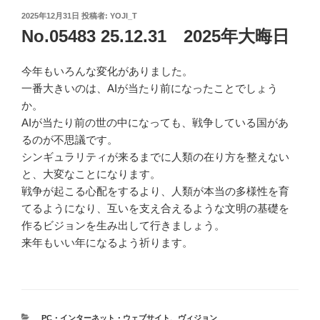
投
2025年12月31日
投稿者:
YOJI_T
稿
No.05483 25.12.31 2025年大晦日
日:
今年もいろんな変化がありました。
一番大きいのは、AIが当たり前になったことでしょう
か。
AIが当たり前の世の中になっても、戦争している国があ
るのが不思議です。
シンギュラリティが来るまでに人類の在り方を整えない
と、大変なことになります。
戦争が起こる心配をするより、人類が本当の多様性を育
てるようになり、互いを支え合えるような文明の基礎を
作るビジョンを生み出して行きましょう。
来年もいい年になるよう祈ります。
カ
PC・インターネット・ウェブサイト
、
ヴィジョン