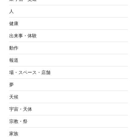
人
健康
出来事・体験
動作
報道
場・スペース・店舗
夢
天候
宇宙・天体
宗教・祭
家族