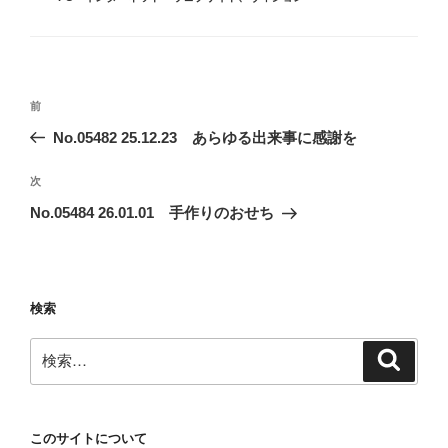
テ
ゴ
リ
ー
投
前
前
稿
の
No.05482 25.12.23 あらゆる出来事に感謝を
ナ
投
ビ
稿
次
次
ゲ
の
No.05484 26.01.01 手作りのおせち
投
ー
稿
シ
ョ
検索
ン
検
検
索
索:
このサイトについて