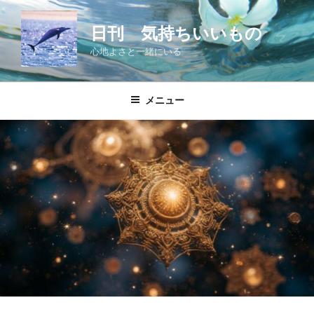
コ
ン
日刊 気持ちいいもの
テ
心地よさと一緒にいる
ン
ツ
へ
メニュー
ス
キ
ッ
プ