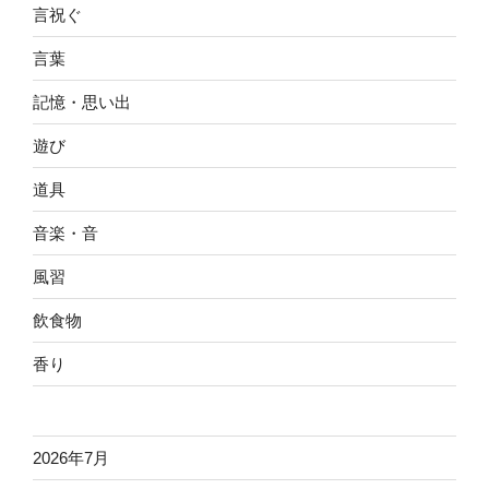
言祝ぐ
言葉
記憶・思い出
遊び
道具
音楽・音
風習
飲食物
香り
2026年7月