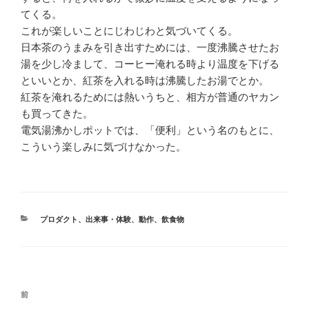
てくる。
これが楽しいことにじわじわと気づいてくる。
日本茶のうまみを引き出すためには、一度沸騰させたお
湯を少し冷まして、コーヒー淹れる時より温度を下げる
といいとか、紅茶を入れる時は沸騰したお湯でとか。
紅茶を淹れるためには熱いうちと、相方が普通のヤカン
も買ってきた。
電気湯沸かしポットでは、「便利」という名のもとに、
こういう楽しみに気づけなかった。
カ
プロダクト
、
出来事・体験
、
動作
、
飲食物
テ
ゴ
リ
ー
投
前
前
稿