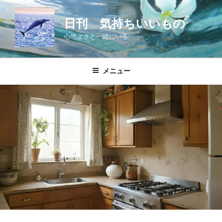
コ
ン
日刊 気持ちいいもの
テ
心地よさと一緒にいる
ン
ツ
へ
メニュー
ス
キ
ッ
プ