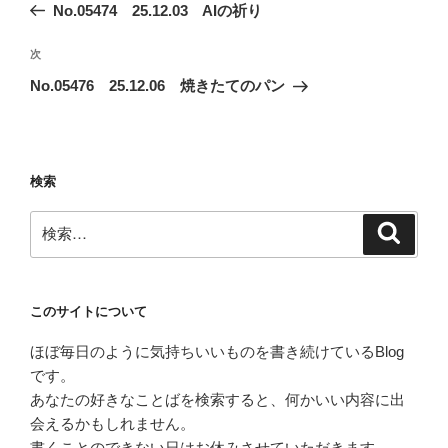
の
No.05474 25.12.03 AIの祈り
ナ
投
ビ
稿
次
次
ゲ
の
No.05476 25.12.06 焼きたてのパン
投
ー
稿
シ
ョ
検索
ン
検
検
索
索:
このサイトについて
ほぼ毎日のように気持ちいいものを書き続けているBlog
です。
あなたの好きなことばを検索すると、何かいい内容に出
会えるかもしれません。
書くことのできない日はお休みさせていただきます。