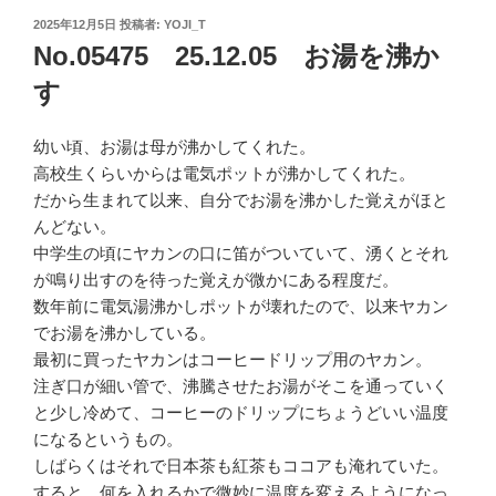
投
2025年12月5日
投稿者:
YOJI_T
稿
No.05475 25.12.05 お湯を沸か
日:
す
幼い頃、お湯は母が沸かしてくれた。
高校生くらいからは電気ポットが沸かしてくれた。
だから生まれて以来、自分でお湯を沸かした覚えがほと
んどない。
中学生の頃にヤカンの口に笛がついていて、湧くとそれ
が鳴り出すのを待った覚えが微かにある程度だ。
数年前に電気湯沸かしポットが壊れたので、以来ヤカン
でお湯を沸かしている。
最初に買ったヤカンはコーヒードリップ用のヤカン。
注ぎ口が細い管で、沸騰させたお湯がそこを通っていく
と少し冷めて、コーヒーのドリップにちょうどいい温度
になるというもの。
しばらくはそれで日本茶も紅茶もココアも淹れていた。
すると、何を入れるかで微妙に温度を変えるようになっ