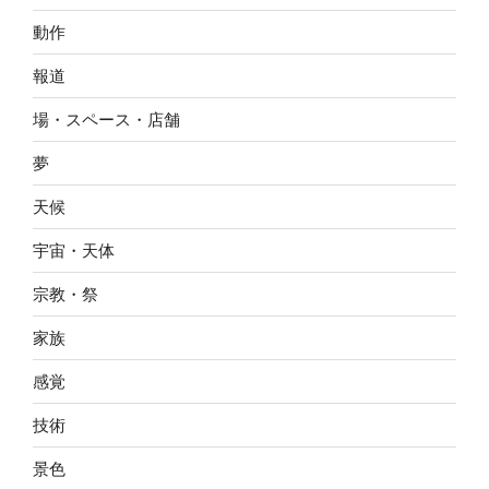
動作
報道
場・スペース・店舗
夢
天候
宇宙・天体
宗教・祭
家族
感覚
技術
景色