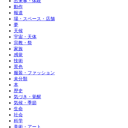
出来事・体験
動作
報道
場・スペース・店舗
夢
天候
宇宙・天体
宗教・祭
家族
感覚
技術
景色
服装・ファッション
未分類
本
歴史
気づき・覚醒
気候・季節
生命
社会
科学
美術・アート