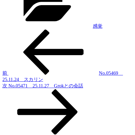
リ
ー
感覚
前
投
の
稿
投
稿
ナ
ビ
ゲ
前
No.05469
25.11.24 スカリン
ー
次
次
No.05471 25.11.27 Grokとの会話
シ
の
投
ョ
稿
ン