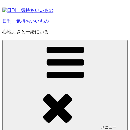
コ
ン
テ
日刊 気持ちいいもの
ン
ツ
心地よさと一緒にいる
へ
ス
キ
ッ
プ
メニュー