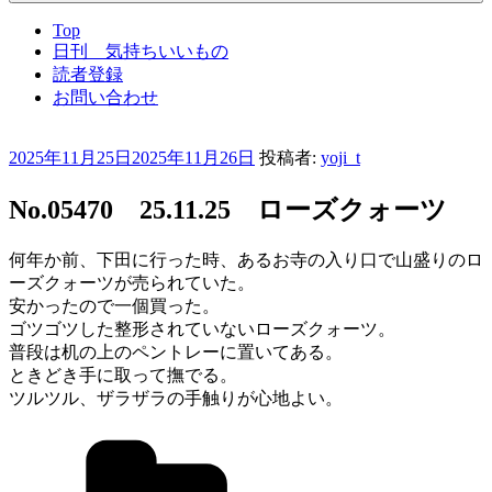
Top
日刊 気持ちいいもの
読者登録
お問い合わせ
投
2025年11月25日
2025年11月26日
投稿者:
yoji_t
稿
日:
No.05470 25.11.25 ローズクォーツ
何年か前、下田に行った時、あるお寺の入り口で山盛りのロ
ーズクォーツが売られていた。
安かったので一個買った。
ゴツゴツした整形されていないローズクォーツ。
普段は机の上のペントレーに置いてある。
ときどき手に取って撫でる。
ツルツル、ザラザラの手触りが心地よい。
カ
テ
ゴ