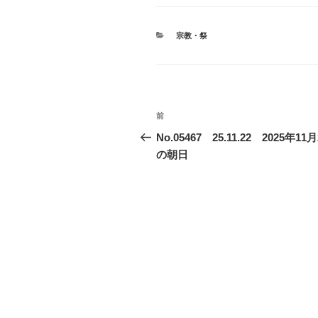
カ
宗教・祭
テ
ゴ
リ
ー
投
前
前
稿
の
No.05467 25.11.22 2025年11
投
の朝日
ナ
稿
ビ
ゲ
ー
シ
ョ
ン