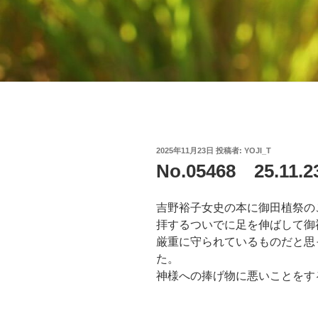
投
2025年11月23日
投稿者:
YOJI_T
稿
No.05468 25.11
日:
吉野裕子女史の本に御田植祭の
拝するついでに足を伸ばして御
厳重に守られているものだと思
た。
神様への捧げ物に悪いことをす