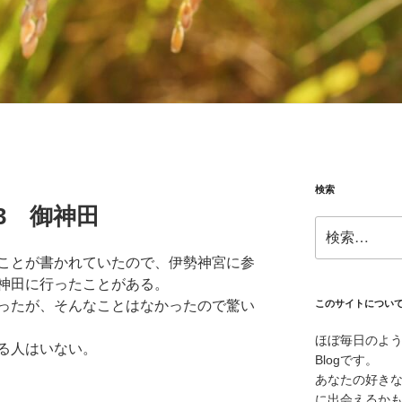
検索
.23 御神田
検
索:
ことが書かれていたので、伊勢神宮に参
神田に行ったことがある。
ったが、そんなことはなかったので驚い
このサイトについ
ほぼ毎日のよ
る人はいない。
Blogです。
あなたの好き
に出会えるか