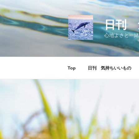
コ
ン
テ
日刊 
ン
ツ
心地よさと一緒
へ
ス
キ
ッ
Top
日刊 気持ちいいもの
プ