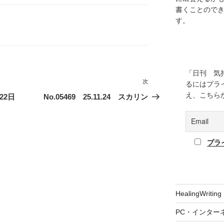
書くことので
す。
「日刊 気
次
次
るにはプラ
の
え、こちら
月22日
No.05469 25.11.24 スカリン
投
稿
プラ
HealingWriting
PC・インター