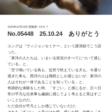
投
2025年10月24日
投稿者:
YOJI_T
稿
No.05448 25.10.24 ありがとう
日:
ユングは「ヴィジョンセミナー」という講演録でこう語
った。
「東洋の人たちは、いまいる状況のすべてについて感じ
ている」と。
「空で鳴いている鳥も、近所で吠えている犬も、今通り
過ぎた車も、西洋の人は偶然としか感じないが、東洋の
人はそれが一体であることを知っている」と。
奇跡的な体験をした時、「すごい」と感じるが、日々日
常の平凡な出来事も繊細に感じてよく考えると実はすご
いことなのだ。
ただ自分が平凡としか感じていないだけ。
それを「すごい」と見つけた時、感じた時、自然と「あ