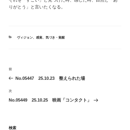
りがとう」と言いたくなる。
カ
ヴィジョン
、
感覚
、
気づき・覚醒
テ
ゴ
リ
ー
投
前
前
稿
の
No.05447 25.10.23 整えられた場
ナ
投
ビ
稿
次
次
ゲ
の
No.05449 25.10.25 映画「コンタクト」
投
ー
稿
シ
ョ
検索