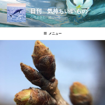
コ
ン
日刊 気持ちいいもの
テ
心地よさと一緒にいる
ン
ツ
へ
メニュー
ス
キ
ッ
プ