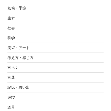
気候・季節
生命
社会
科学
美術・アート
考え方・感じ方
言祝ぐ
言葉
記憶・思い出
遊び
道具