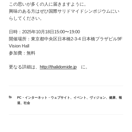
この思いが多くの人に届きますように。
興味のある方はぜひ国際サリドマイドシンポジウムにい
らしてください。
日時：2025年10月18日15:00〜19:00
開催場所：東京都中央区日本橋2-3-4 日本橋プラザビル9F
Vision Hall
参加費：無料
更なる詳細は、
http://thalidomide.jp
に。
カ
PC・インターネット・ウェブサイト
、
イベント
、
ヴィジョン
、
健康
、
報
テ
道
、
社会
ゴ
リ
ー
投