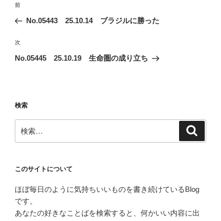
前
前
稿
の
No.05443 25.10.14 ブラジルに勝った
ナ
投
ビ
稿
次
次
ゲ
の
No.05445 25.10.19 生命圏の成り立ち
投
ー
稿
シ
ョ
検索
ン
検
検
索
索:
このサイトについて
ほぼ毎日のように気持ちいいものを書き続けているBlog
です。
あなたの好きなことばを検索すると、何かいい内容に出