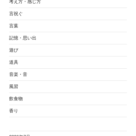
考え方・感じ方
言祝ぐ
言葉
記憶・思い出
遊び
道具
音楽・音
風習
飲食物
香り