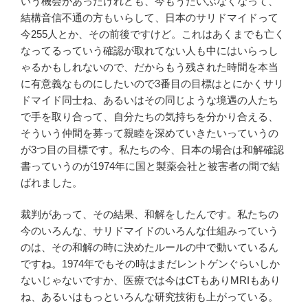
いう機会があったけれども、今もうだいぶなくなって、
結構音信不通の方もいらして、日本のサリドマイドって
今255人とか、その前後ですけど。これはあくまでも亡く
なってるっていう確認が取れてない人も中にはいらっし
ゃるかもしれないので、だからもう残された時間を本当
に有意義なものにしたいので3番目の目標はとにかくサリ
ドマイド同士ね、あるいはその同じような境遇の人たち
で手を取り合って、自分たちの気持ちを分かり合える、
そういう仲間を募って親睦を深めていきたいっていうの
が3つ目の目標です。私たちの今、日本の場合は和解確認
書っていうのが1974年に国と製薬会社と被害者の間で結
ばれました。
裁判があって、その結果、和解をしたんです。私たちの
今のいろんな、サリドマイドのいろんな仕組みっていう
のは、その和解の時に決めたルールの中で動いているん
ですね。1974年でもその時はまだレントゲンぐらいしか
ないじゃないですか、医療では今はCTもありMRIもあり
ね、あるいはもっといろんな研究技術も上がっている。