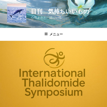
コ
ン
日刊 気持ちいいもの
テ
心地よさと一緒にいる
ン
ツ
へ
メニュー
ス
キ
ッ
プ