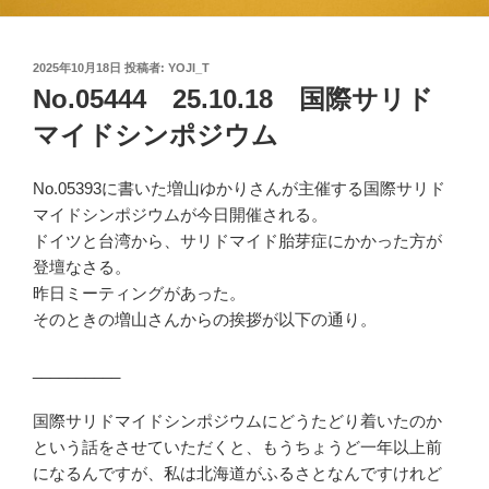
投
2025年10月18日
投稿者:
YOJI_T
稿
No.05444 25.10.18 国際サリド
日:
マイドシンポジウム
No.05393に書いた増山ゆかりさんが主催する国際サリド
マイドシンポジウムが今日開催される。
ドイツと台湾から、サリドマイド胎芽症にかかった方が
登壇なさる。
昨日ミーティングがあった。
そのときの増山さんからの挨拶が以下の通り。
__________
国際サリドマイドシンポジウムにどうたどり着いたのか
という話をさせていただくと、もうちょうど一年以上前
になるんですが、私は北海道がふるさとなんですけれど