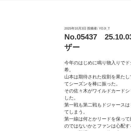
投
2025年10月3日
投稿者:
YOJI_T
稿
No.05437 25.
日:
ザー
今年のはじめに鳴り物入りでド
希。
山本は期待された役割を果たし
てシーズンを棒に振った。
その佐々木がワイルドカードシ
した。
第一戦も第二戦もドジャースは
てしまう。
第一線は何とかリードを保って
のではないかとファンは心配す