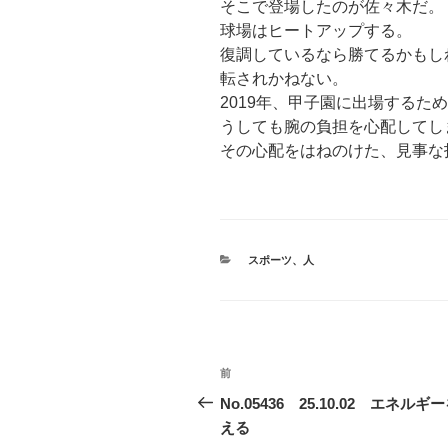
そこで登場したのが佐々木だ。
球場はヒートアップする。
復調しているなら勝てるかもし
転されかねない。
2019年、甲子園に出場するた
うしても腕の負担を心配してし
その心配をはねのけた、見事な
カ
スポーツ
、
人
テ
ゴ
リ
ー
投
前
前
稿
の
No.05436 25.10.02 エネルギ
投
える
ナ
稿