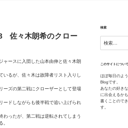
検索
10.03 佐々木朗希のクロー
検
索:
ジャースに入団した山本由伸と佐々木朗
このサイトについ
ているが、佐々木は故障者リスト入りし
ほぼ毎日のよ
Blogです。
あなたの好き
リーズの第二戦にクローザーとして登場
に出会えるか
書くことので
リードしながらも後半戦で追い上げられ
す。
終わったが、第二戦は逆転されてしまう
る。