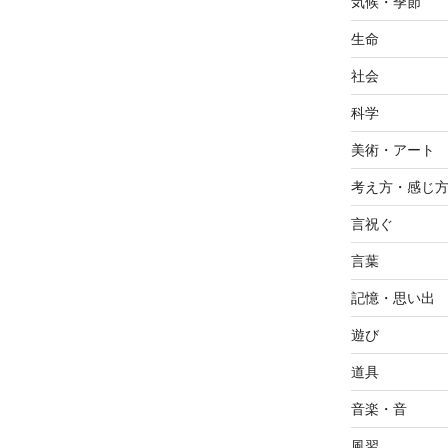
気候・季節
生命
社会
科学
美術・アート
考え方・感じ
言祝ぐ
言葉
記憶・思い出
遊び
道具
音楽・音
風習