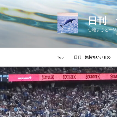
コ
ン
テ
日刊 
ン
ツ
心地よさと一緒
へ
ス
キ
ッ
Top
日刊 気持ちいいもの
プ