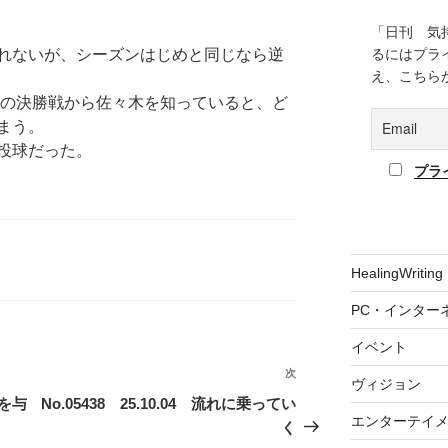
「日刊 気
れないが、シーズンはじめと同じなら逆
るにはプラ
え、こちら
めの決勝戦から佐々木を知っていると、ど
まう。
投球だった。
プラ
HealingWriting
PC・インター
イベント
次
次
ヴィジョン
の
ーを与
No.05438 25.10.04 流れに乗ってい
エンターテイ
投
く
稿