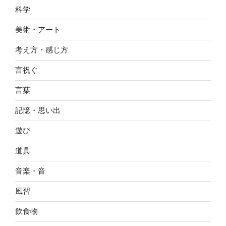
科学
美術・アート
考え方・感じ方
言祝ぐ
言葉
記憶・思い出
遊び
道具
音楽・音
風習
飲食物