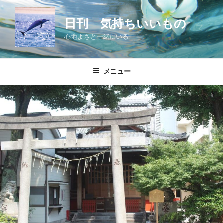
コ
ン
日刊 気持ちいいもの
テ
心地よさと一緒にいる
ン
ツ
へ
メニュー
ス
キ
ッ
プ