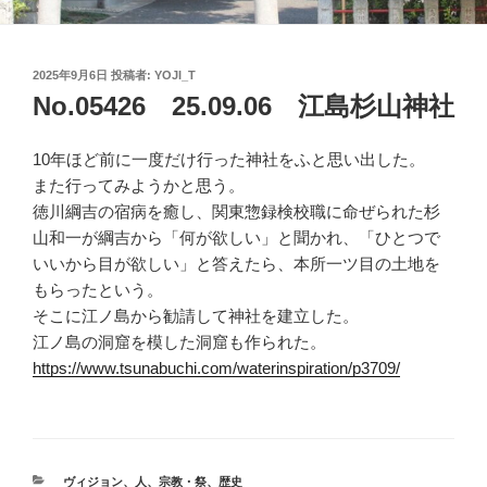
投
2025年9月6日
投稿者:
YOJI_T
稿
No.05426 25.09.06 江島杉山神社
日:
10年ほど前に一度だけ行った神社をふと思い出した。
また行ってみようかと思う。
徳川綱吉の宿病を癒し、関東惣録検校職に命ぜられた杉
山和一が綱吉から「何が欲しい」と聞かれ、「ひとつで
いいから目が欲しい」と答えたら、本所一ツ目の土地を
もらったという。
そこに江ノ島から勧請して神社を建立した。
江ノ島の洞窟を模した洞窟も作られた。
https://www.tsunabuchi.com/waterinspiration/p3709/
カ
ヴィジョン
、
人
、
宗教・祭
、
歴史