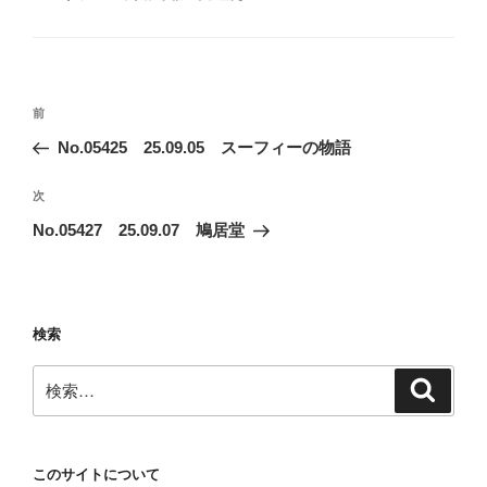
テ
ゴ
リ
ー
投
前
前
稿
の
No.05425 25.09.05 スーフィーの物語
ナ
投
ビ
稿
次
次
ゲ
の
No.05427 25.09.07 鳩居堂
投
ー
稿
シ
ョ
検索
ン
検
検
索
索:
このサイトについて