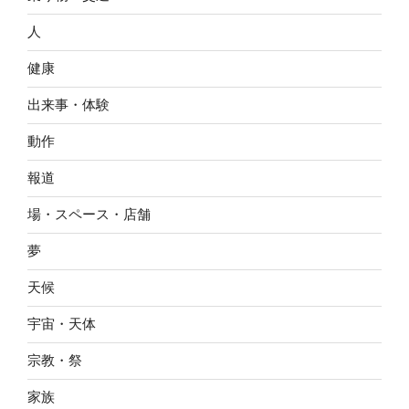
人
健康
出来事・体験
動作
報道
場・スペース・店舗
夢
天候
宇宙・天体
宗教・祭
家族